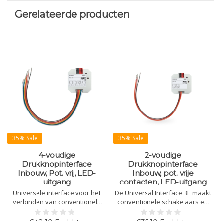
Gerelateerde producten
35% Sale
35% Sale
4-voudige
2-voudige
Drukknopinterface
Drukknopinterface
Inbouw, Pot. vrij, LED-
Inbouw, pot. vrije
uitgang
contacten, LED-uitgang
Universele interface voor het
De Universal Interface BE maakt
verbinden van conventionele
conventionele schakelaars en
knoppen, schakelaars en
contacten "slim" voor KNX-
contacten met KNX. Ondersteunt
systemen, met ondersteuning