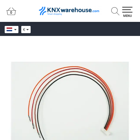
0
0
MENU
€