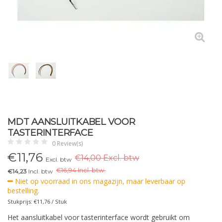
MDT AANSLUITKABEL VOOR
TASTERINTERFACE
0 Review(s)
€
11,76
€14,00 Excl. btw
Excl. btw
€
16,94 Incl. btw.
€14,23
Incl. btw
Niet op voorraad in ons magazijn, maar leverbaar op
bestelling.
Stukprijs: €11,76 / Stuk
Het aansluitkabel voor tasterinterface wordt gebruikt om