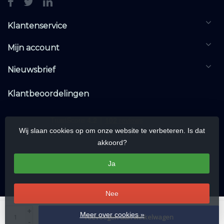
Klantenservice
Mijn account
Nieuwsbrief
Klantbeoordelingen
Wij slaan cookies op om onze website te verbeteren. Is dat
akkoord?
Ja
Nee
© Copyright 2026 KNXwarehouse.com | All rights reserved | Alle rechten
+
Meer over cookies »
Toevoegen aan winkelwagen
voorbehouden
-