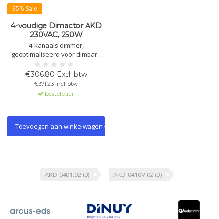
35% Sale
4-voudige Dimactor AKD
230VAC, 250W
4-kanaals dimmer,
geoptimaliseerd voor dimbare
LED-lampen vanaf 2W. Geschikt
voor HV-halogeenspots en
€306,80 Excl. btw
transformatoren, met
€371,23 Incl. btw
overbelastings- en
bestelbaar
temperatuurbeveiliging.
Toevoegen aan winkelwagen
AKD-0401.02
(3)
AKD-0410V.02
(3)