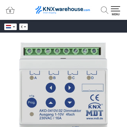
0
0
MENU
€