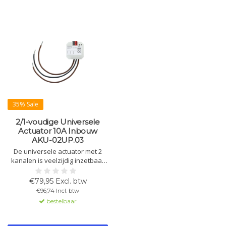
35% Sale
2/1-voudige Universele
Actuator 10A Inbouw
AKU-02UP.03
De universele actuator met 2
kanalen is veelzijdig inzetbaar
als schakelaar,
jaloeziebediening of
€79,95 Excl. btw
verwarmingsregeling.
€96,74 Incl. btw
Automatische zonwering,
bestelbaar
ventilatiefunctie en
verschillende tijdfuncties.