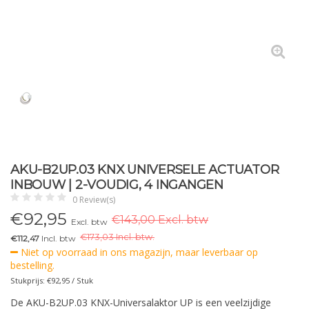
AKU-B2UP.03 KNX UNIVERSELE ACTUATOR
INBOUW | 2-VOUDIG, 4 INGANGEN
0 Review(s)
€
92,95
€143,00 Excl. btw
Excl. btw
€
173,03 Incl. btw.
€112,47
Incl. btw
Niet op voorraad in ons magazijn, maar leverbaar op
bestelling.
Stukprijs: €92,95 / Stuk
De AKU-B2UP.03 KNX-Universalaktor UP is een veelzijdige