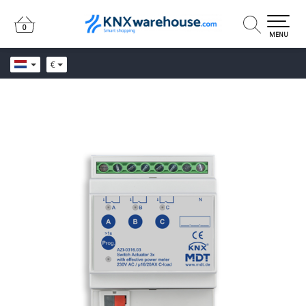
0
0
MENU
€