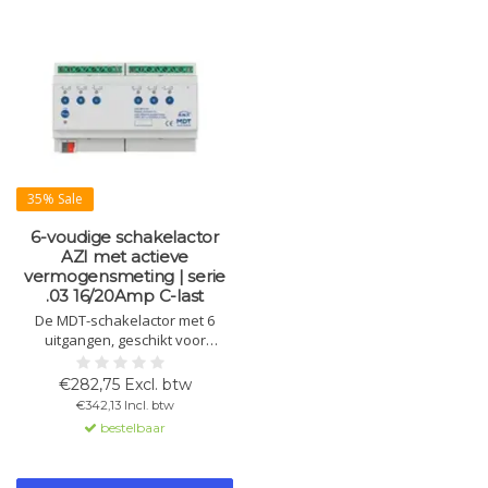
35% Sale
6-voudige schakelactor
AZI met actieve
vermogensmeting | serie
.03 16/20Amp C-last
De MDT-schakelactor met 6
uitgangen, geschikt voor
industriële toepassingen. Biedt
nauwkeurige actieve
€282,75 Excl. btw
vermogensmeting,
€342,13 Incl. btw
stroommeting per kanaal,
bestelbaar
tijdfuncties en geïntegreerde
logische schakelingen.
Handmatige bediening via