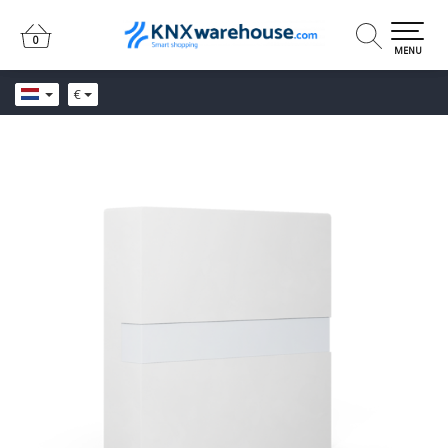
0
0
MENU
€