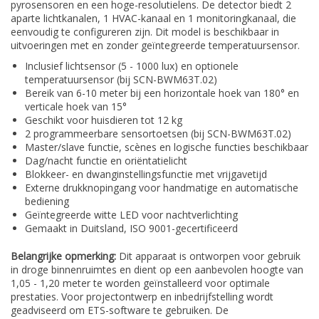
pyrosensoren en een hoge-resolutielens. De detector biedt 2
aparte lichtkanalen, 1 HVAC-kanaal en 1 monitoringkanaal, die
eenvoudig te configureren zijn. Dit model is beschikbaar in
uitvoeringen met en zonder geïntegreerde temperatuursensor.
Inclusief lichtsensor (5 - 1000 lux) en optionele
temperatuursensor (bij SCN-BWM63T.02)
Bereik van 6-10 meter bij een horizontale hoek van 180° en
verticale hoek van 15°
Geschikt voor huisdieren tot 12 kg
2 programmeerbare sensortoetsen (bij SCN-BWM63T.02)
Master/slave functie, scènes en logische functies beschikbaar
Dag/nacht functie en oriëntatielicht
Blokkeer- en dwanginstellingsfunctie met vrijgavetijd
Externe drukknopingang voor handmatige en automatische
bediening
Geïntegreerde witte LED voor nachtverlichting
Gemaakt in Duitsland, ISO 9001-gecertificeerd
Belangrijke opmerking:
Dit apparaat is ontworpen voor gebruik
in droge binnenruimtes en dient op een aanbevolen hoogte van
1,05 - 1,20 meter te worden geïnstalleerd voor optimale
prestaties. Voor projectontwerp en inbedrijfstelling wordt
geadviseerd om ETS-software te gebruiken. De