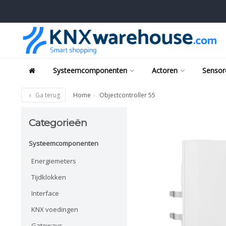
Systeemcomponenten
Actoren
Sensor
Ga terug
Home
Objectcontroller 55
Categorieën
Systeemcomponenten
Energiemeters
Tijdklokken
Interface
KNX voedingen
Gateways