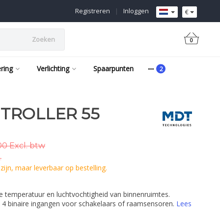
Registreren
|
Inloggen
€
Zoeken
0
ering
Verlichting
Spaarpunten
TROLLER 55
00 Excl. btw
.
ijn, maar leverbaar op bestelling.
de temperatuur en luchtvochtigheid van binnenruimtes.
et 4 binaire ingangen voor schakelaars of raamsensoren.
Lees