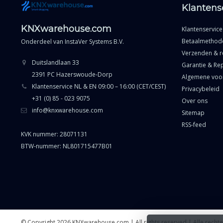
Klantens
KNXwarehouse.com
Klantenservice
Betaalmethod
Onderdeel van
InstaVer Systems B.V.
Verzenden & r
Duitslandlaan 33
Garantie & Rep
2391 PC Hazerswoude-Dorp
Algemene voo
Klantenservice NL & EN 09:00 – 16:00 (CET/CEST)
Privacybeleid
+31 (0) 85 - 023 9075
Over ons
info@knxwarehouse.com
Sitemap
RSS-feed
KVK nummer: 28071131
BTW-nummer: NL801715477B01
© Copyright 2026 KNXwarehouse.com | All rights reserved | Alle rech