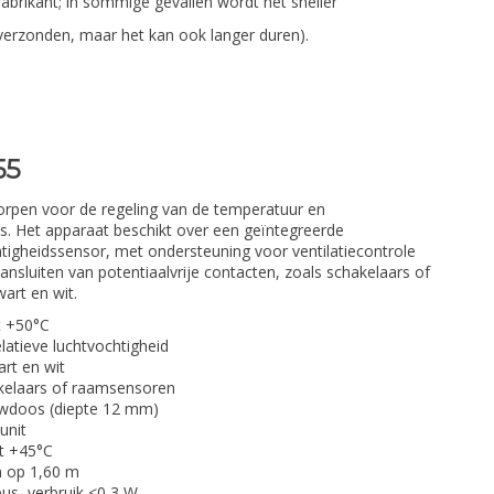
fabrikant; in sommige gevallen wordt het sneller
verzonden, maar het kan ook langer duren).
55
orpen voor de regeling van de temperatuur en
es. Het apparaat beschikt over een geïntegreerde
igheidssensor, met ondersteuning voor ventilatiecontrole
ansluiten van potentiaalvrije contacten, zoals schakelaars of
art en wit.
t +50°C
latieve luchtvochtigheid
art en wit
akelaars of raamsensoren
ouwdoos (diepte 12 mm)
unit
t +45°C
n op 1,60 m
us, verbruik <0,3 W