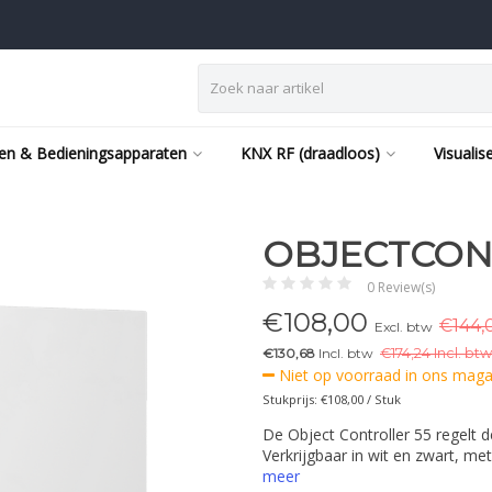
en & Bedieningsapparaten
KNX RF (draadloos)
Visualis
OBJECTCON
0 Review(s)
€
108,00
€144,
Excl. btw
€130,68
Incl. btw
€
174,24 Incl. btw
Niet op voorraad in ons magaz
Stukprijs: €108,00 / Stuk
De Object Controller 55 regelt 
Verkrijgbaar in wit en zwart, m
meer