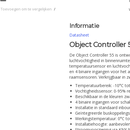
Toevoegen om te vergelijken
/
Informatie
Datasheet
Object Controller 
De Object Controller 55 is ontw
luchtvochtigheid in binnenruimt
temperatuursensor en luchtvocht
en 4 binaire ingangen voor het a
raamsensoren. Verkrijgbaar in zw
Temperatuurbereik: -10°C to
Vochtigheidssensor: 0-95% re
Beschikbaar in de kleuren zw
4 binaire ingangen voor sch
Installatie in standaard inb
Geïntegreerde buskoppelings
Werkingstemperatuur: 0°C to
Installatiehoogte: aanbevole
Stroomvoorziening via KNX-b