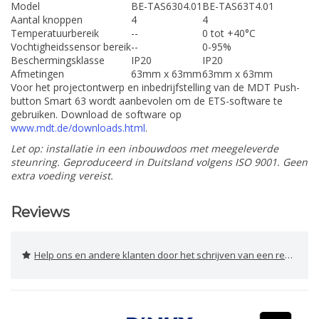
Model
BE-TAS6304.01
BE-TAS63T4.01
Aantal knoppen
4
4
Temperatuurbereik
--
0 tot +40°C
Vochtigheidssensor bereik
--
0-95%
Beschermingsklasse
IP20
IP20
Afmetingen
63mm x 63mm
63mm x 63mm
Voor het projectontwerp en inbedrijfstelling van de MDT Push-
button Smart 63 wordt aanbevolen om de ETS-software te
gebruiken. Download de software op
www.mdt.de/downloads.html
.
Let op: installatie in een inbouwdoos met meegeleverde
steunring. Geproduceerd in Duitsland volgens ISO 9001. Geen
extra voeding vereist.
Reviews
Help ons en andere klanten door het schrijven van een review