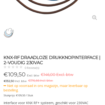
KNX-RF DRAADLOZE DRUKKNOPINTERFACE |
2-VOUDIG 230VAC
0 Review(s)
€
109,50
€146,00 Excl. btw
Excl. btw
€
176,66 Incl. btw.
€132,50
Incl. btw
Niet op voorraad in ons magazijn, maar leverbaar op
bestelling.
Stukprijs: €109,50 / Stuk
Interface voor KNX RF+ systeem, geschikt voor 230VAC