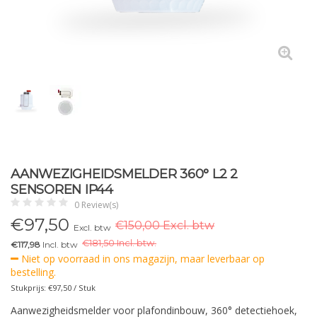
AANWEZIGHEIDSMELDER 360° L2 2
SENSOREN IP44
0 Review(s)
€
97,50
€150,00 Excl. btw
Excl. btw
€
181,50 Incl. btw.
€117,98
Incl. btw
Niet op voorraad in ons magazijn, maar leverbaar op
bestelling.
Stukprijs: €97,50 / Stuk
Aanwezigheidsmelder voor plafondinbouw, 360° detectiehoek,