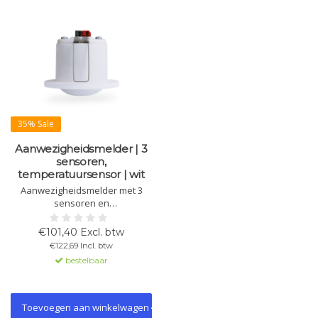
35% Sale
Aanwezigheidsmelder | 3
sensoren,
temperatuursensor | wit
Aanwezigheidsmelder met 3
sensoren en
temperatuursensor, geschikt
voor inbouw in holle plafonds.
€101,40 Excl. btw
Detecteert bewegingen tot 11 m
€122,69 Incl. btw
Ø en aanwezigheid tot 5 m Ø.
bestelbaar
Voorzien van 3 lichtkanalen,
HVAC- en alarmkanalen, en wit
LED-nachtlicht.
Toevoegen aan winkelwagen