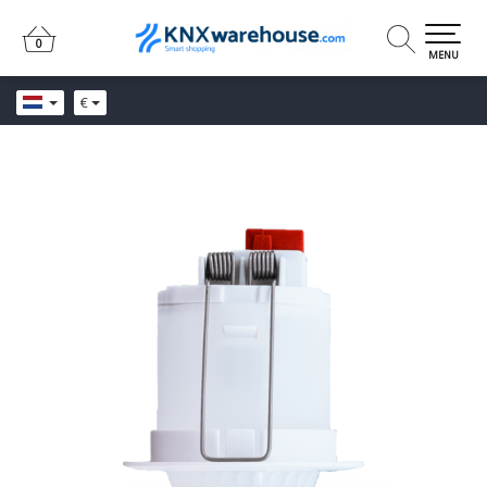
0
0
MENU
€