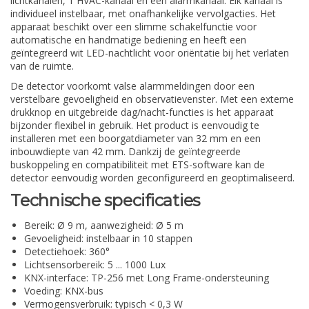
lichtkanalen, 1 HVAC-kanaal en een alarmkanaal. Elk kanaal is
individueel instelbaar, met onafhankelijke vervolgacties. Het
apparaat beschikt over een slimme schakelfunctie voor
automatische en handmatige bediening en heeft een
geïntegreerd wit LED-nachtlicht voor oriëntatie bij het verlaten
van de ruimte.
De detector voorkomt valse alarmmeldingen door een
verstelbare gevoeligheid en observatievenster. Met een externe
drukknop en uitgebreide dag/nacht-functies is het apparaat
bijzonder flexibel in gebruik. Het product is eenvoudig te
installeren met een boorgatdiameter van 32 mm en een
inbouwdiepte van 42 mm. Dankzij de geïntegreerde
buskoppeling en compatibiliteit met ETS-software kan de
detector eenvoudig worden geconfigureerd en geoptimaliseerd.
Technische specificaties
Bereik: Ø 9 m, aanwezigheid: Ø 5 m
Gevoeligheid: instelbaar in 10 stappen
Detectiehoek: 360°
Lichtsensorbereik: 5 ... 1000 Lux
KNX-interface: TP-256 met Long Frame-ondersteuning
Voeding: KNX-bus
Vermogensverbruik: typisch < 0,3 W