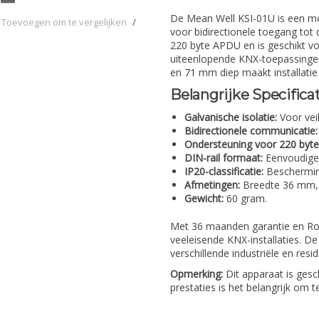
De Mean Well KSI-01U is een mo
Toevoegen om te vergelijken
/
voor bidirectionele toegang tot
220 byte APDU en is geschikt vo
uiteenlopende KNX-toepassing
en 71 mm diep maakt installatie 
Belangrijke Specificat
Galvanische isolatie:
Voor vei
Bidirectionele communicatie:
Ondersteuning voor 220 byt
DIN-rail formaat:
Eenvoudige i
IP20-classificatie:
Bescherming
Afmetingen:
Breedte 36 mm,
Gewicht:
60 gram.
Met 36 maanden garantie en Ro
veeleisende KNX-installaties. D
verschillende industriële en res
Opmerking:
Dit apparaat is gesc
prestaties is het belangrijk om 