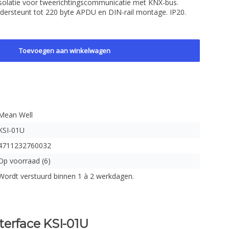
isolatie voor tweerichtingscommunicatie met KNX-bus.
ersteunt tot 220 byte APDU en DIN-rail montage. IP20.
Toevoegen aan winkelwagen
Mean Well
KSI-01U
4711232760032
Op voorraad (6)
Wordt verstuurd binnen 1 à 2 werkdagen.
terface KSI-01U