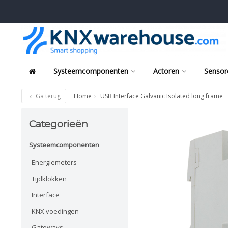
Systeemcomponenten
Actoren
Sensor
Ga terug
Home
USB Interface Galvanic Isolated long frame
Categorieën
Systeemcomponenten
Energiemeters
Tijdklokken
Interface
KNX voedingen
Gateways