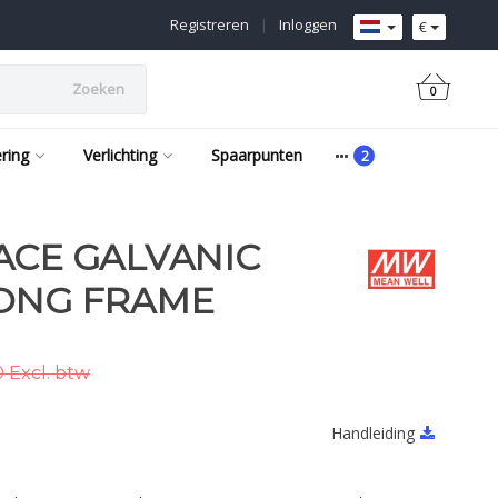
Registreren
|
Inloggen
€
Zoeken
0
ering
Verlichting
Spaarpunten
ACE GALVANIC
LONG FRAME
 Excl. btw
Handleiding