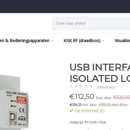
en & Bedieningsapparaten
KNX RF (draadloos)
Visualis
USB INTERF
ISOLATED 
0 Review(s)
€
112,50
€125,00
Excl. btw
€136,13
Incl. btw
€
151,25 Incl. btw.
Op voorraad (6)
Stukprijs: €112,50 / Stuk