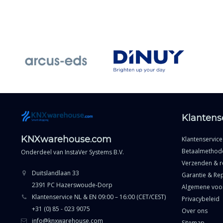
Klantens
KNXwarehouse.com
Klantenservice
Betaalmethod
Onderdeel van
InstaVer Systems B.V.
Verzenden & r
Duitslandlaan 33
Garantie & Rep
2391 PC Hazerswoude-Dorp
Algemene voo
Klantenservice NL & EN 09:00 – 16:00 (CET/CEST)
Privacybeleid
+31 (0) 85 - 023 9075
Over ons
info@knxwarehouse.com
Sitemap