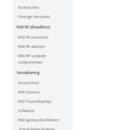
Accessoires
Overige sensoren
KNX RF (draadloos)
KNX RF sensoren
KNX RF aktoren
KNX RF systeem
componenten
Visualisering
Accessoires
KNX Servers
KNX Touchdisplays
Software
KNX gestuurde klokken
Enkelzijdige klokken