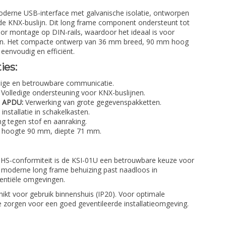
derne USB-interface met galvanische isolatie, ontworpen
 de KNX-buslijn. Dit long frame component ondersteunt tot
or montage op DIN-rails, waardoor het ideaal is voor
en. Het compacte ontwerp van 36 mm breed, 90 mm hoog
eenvoudig en efficiënt.
ies:
lige en betrouwbare communicatie.
Volledige ondersteuning voor KNX-buslijnen.
e APDU:
Verwerking van grote gegevenspakketten.
nstallatie in schakelkasten.
 tegen stof en aanraking.
 hoogte 90 mm, diepte 71 mm.
HS-conformiteit is de KSI-01U een betrouwbare keuze voor
e moderne long frame behuizing past naadloos in
identiële omgevingen.
hikt voor gebruik binnenshuis (IP20). Voor optimale
te zorgen voor een goed geventileerde installatieomgeving.