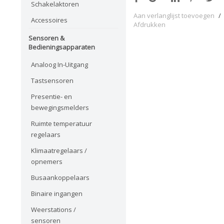
Schakelaktoren
Aan verlanglijst toevoegen
/
Accessoires
Afdrukken
Sensoren &
Bedieningsapparaten
Analoog In-Uitgang
Tastsensoren
Presentie- en
bewegingsmelders
Ruimte temperatuur
regelaars
Klimaatregelaars /
opnemers
Busaankoppelaars
Binaire ingangen
Weerstations /
sensoren