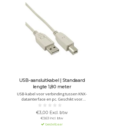
USB-aansluitkabel | Standaard
lengte 1,80 meter
USB-kabel voor verbinding tussen KNX-
datainterface en pc. Geschikt voor
zowel inbouw als railmontage. Met A-B
stekkertype voor betrouwbare
€3,00 Excl. btw
gegevensoverdracht.
€3,63 Incl. btw
bestelbaar