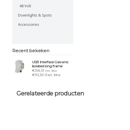
48 Volt
Downlights & Spots
Accessoires
Recent bekeken
USB Interface Galvanic
Isolated long frame
€136,13
Incl. btw
€112,50 Excl. btw
Gerelateerde producten