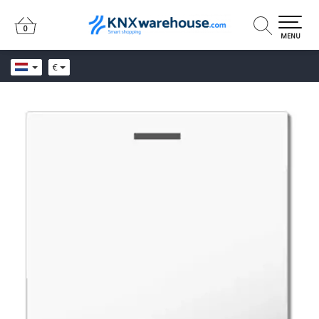
0
0
MENU
€