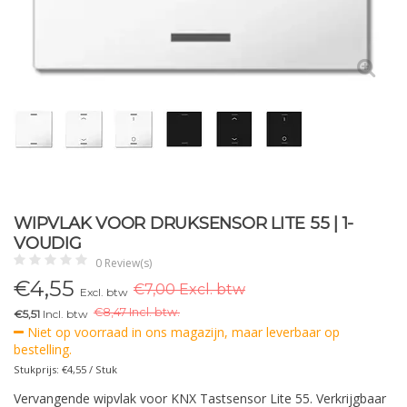
WIPVLAK VOOR DRUKSENSOR LITE 55 | 1-
VOUDIG
0 Review(s)
€
4,55
€7,00 Excl. btw
Excl. btw
€
8,47 Incl. btw.
€5,51
Incl. btw
Niet op voorraad in ons magazijn, maar leverbaar op
bestelling.
Stukprijs: €4,55 / Stuk
Vervangende wipvlak voor KNX Tastsensor Lite 55. Verkrijgbaar