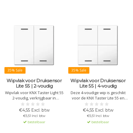
35% Sale
35% Sale
Wipvlak voor Druksensor
Wipvlak voor Druksensor
Lite 55 | 2-voudig
Lite 55 | 4-voudig
Wipvlak voor KNX Taster Light 55
Deze 4-voudige wip is geschikt
2-voudig, verkrijgbaar in
voor de KNX Taster Lite 55 en
verschillende afwerkingen en
biedt een neutrale,
symbolen. Ideaal als
hoogwaardige afwerking. Te
€4,55 Excl. btw
€4,55 Excl. btw
vervangend onderdeel of voor
gebruiken als vervangende wip
€5,51 Incl. btw
€5,51 Incl. btw
het wijzigen van functies.
of om functiesymbolen aan te
bestelbaar
bestelbaar
passen bij wijzigingen.