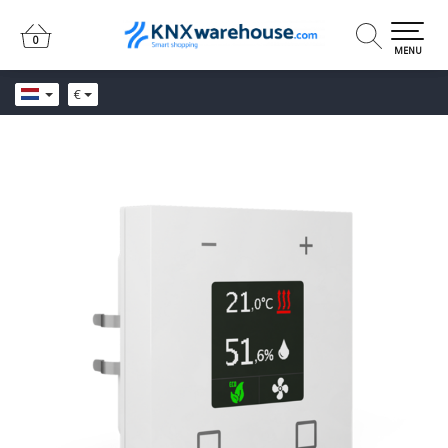
0
0
MENU
€