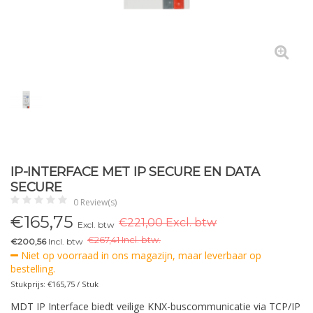
IP-INTERFACE MET IP SECURE EN DATA
SECURE
0 Review(s)
€
165,75
€221,00 Excl. btw
Excl. btw
€
267,41 Incl. btw.
€200,56
Incl. btw
Niet op voorraad in ons magazijn, maar leverbaar op
bestelling.
Stukprijs: €165,75 / Stuk
MDT IP Interface biedt veilige KNX-buscommunicatie via TCP/IP