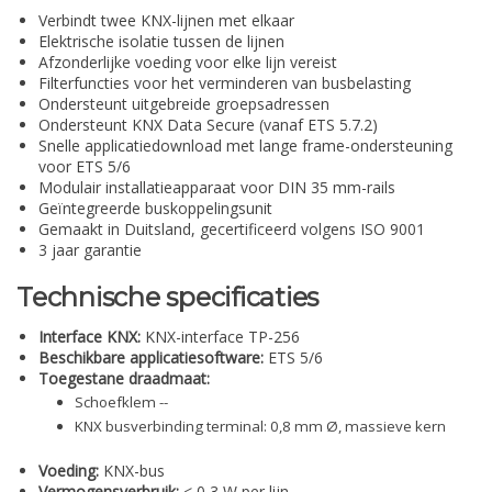
Verbindt twee KNX-lijnen met elkaar
Elektrische isolatie tussen de lijnen
Afzonderlijke voeding voor elke lijn vereist
Filterfuncties voor het verminderen van busbelasting
Ondersteunt uitgebreide groepsadressen
Ondersteunt KNX Data Secure (vanaf ETS 5.7.2)
Snelle applicatiedownload met lange frame-ondersteuning
voor ETS 5/6
Modulair installatieapparaat voor DIN 35 mm-rails
Geïntegreerde buskoppelingsunit
Gemaakt in Duitsland, gecertificeerd volgens ISO 9001
3 jaar garantie
Technische specificaties
Interface KNX:
KNX-interface TP-256
Beschikbare applicatiesoftware:
ETS 5/6
Toegestane draadmaat:
Schoefklem --
KNX busverbinding terminal: 0,8 mm Ø, massieve kern
Voeding:
KNX-bus
Vermogensverbruik:
< 0,3 W per lijn