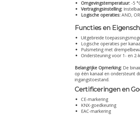
Omgevingstemperatuur:
-5 °
Vertragingsinstelling:
Instelba
Logische operaties:
AND, OR,
Functies en Eigensc
Uitgebreide toepassingsmoge
Logische operaties per kana
Pulsmeting met drempelbew
Ondersteuning voor 1- en 2-
Belangrijke Opmerking:
De binair
op één kanaal en ondersteunt di
ingangstoestand.
Certificeringen en G
CE-markering
KNX-goedkeuring
EAC-markering