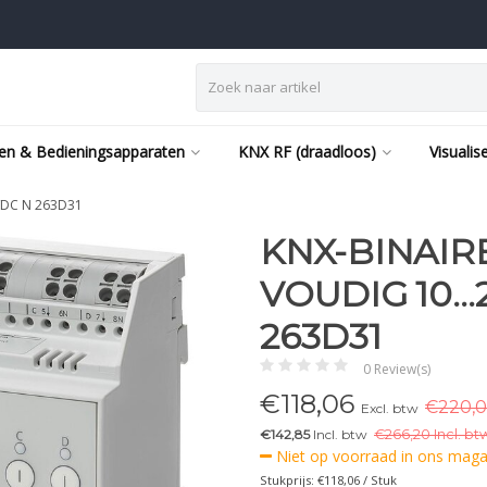
en & Bedieningsapparaten
KNX RF (draadloos)
Visualis
C/DC N 263D31
KNX-BINAIRE
VOUDIG 10…2
263D31
0 Review(s)
€
118,06
€220,0
Excl. btw
€142,85
Incl. btw
€
266,20 Incl. bt
Niet op voorraad in ons magaz
Stukprijs: €118,06 / Stuk