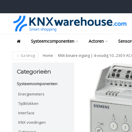
Systeemcomponenten
Actoren
Sensor
Ga terug
Home
KNX-binaire ingang | 4-voudig 10…230 V A
Categorieën
Systeemcomponenten
Energiemeters
Tijdklokken
Interface
KNX voedingen
Gateways