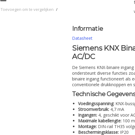
Toevoegen om te vergelijken
/
Informatie
Datasheet
Siemens KNX Binar
AC/DC
De Siemens KNX-binaire ingang 
ondersteunt diverse functies z
binaire ingang functioneert als
conventionele drukknoppen en s
Technische Gegeven
Voedingsspanning:
KNX-bussp
Stroomverbruik:
4,7 mA
Ingangen:
4, geschikt voor A
Maximale kabellengte:
100 m 
Montage:
DIN-rail TH35 vol
Beschermingsklasse:
IP20