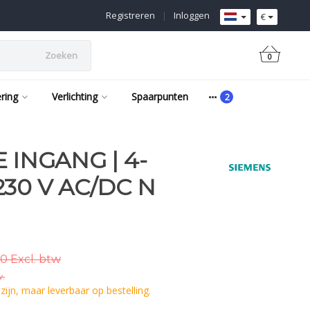
Registreren
|
Inloggen
€
Zoeken
0
ering
Verlichting
Spaarpunten
 INGANG | 4-
30 V AC/DC N
0 Excl. btw
w.
ijn, maar leverbaar op bestelling.