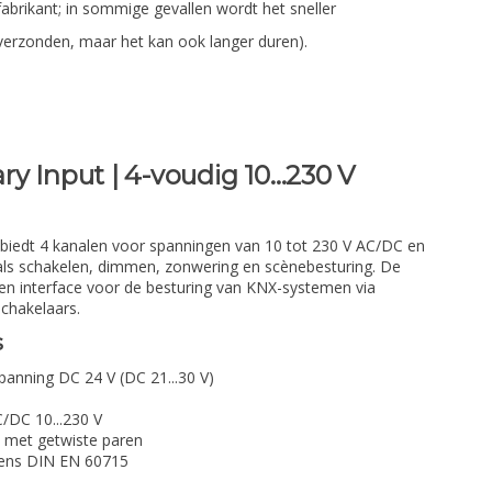
fabrikant; in sommige gevallen wordt het sneller
verzonden, maar het kan ook langer duren).
y Input | 4-voudig 10…230 V
biedt 4 kanalen voor spanningen van 10 tot 230 V AC/DC en
oals schakelen, dimmen, zonwering en scènebesturing. De
 een interface voor de besturing van KNX-systemen via
chakelaars.
s
anning DC 24 V (DC 21...30 V)
C/DC 10...230 V
met getwiste paren
gens DIN EN 60715