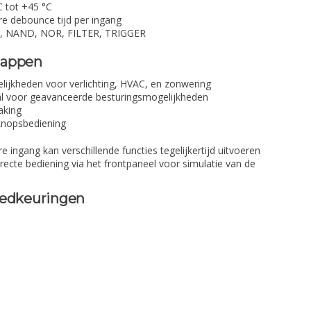
C tot +45 °C
re debounce tijd per ingang
 NAND, NOR, FILTER, TRIGGER
happen
lijkheden voor verlichting, HVAC, en zonwering
al voor geavanceerde besturingsmogelijkheden
aking
knopsbediening
e ingang kan verschillende functies tegelijkertijd uitvoeren
recte bediening via het frontpaneel voor simulatie van de
oedkeuringen