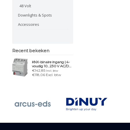
48 Volt
Downlights & Spots
Accessoires
Recent bekeken
KNX-binaire ingang | 4-
voudig 10…230 V AC/DC
N 263D31
€142,85
Incl. btw
€118,06 Excl. btw