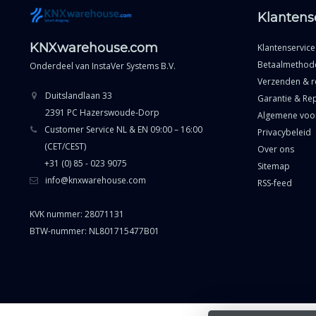
Klantens
KNXwarehouse.com
Klantenservice
Betaalmethod
Onderdeel van
InstaVer Systems B.V.
Verzenden & r
Duitslandlaan 33
Garantie & Rep
2391 PC Hazerswoude-Dorp
Algemene voo
Customer Service NL & EN 09:00 – 16:00
Privacybeleid
(CET/CEST)
Over ons
+31 (0) 85 - 023 9075
Sitemap
info@knxwarehouse.com
RSS-feed
KVK nummer: 28071131
BTW-nummer: NL801715477B01