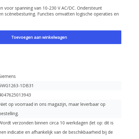
en voor spanning van 10-230 V AC/DC. Ondersteunt
n scènebesturing. Functies omvatten logische operaties en
Toevoegen aan winkelwagen
Siemens
5WG1263-1DB31
4047625013943
Niet op voorraad in ons magazijn, maar leverbaar op
bestelling.
Wordt verzonden binnen circa 10 werkdagen (let op: dit is
een indicatie en afhankelijk van de beschikbaarheid bij de