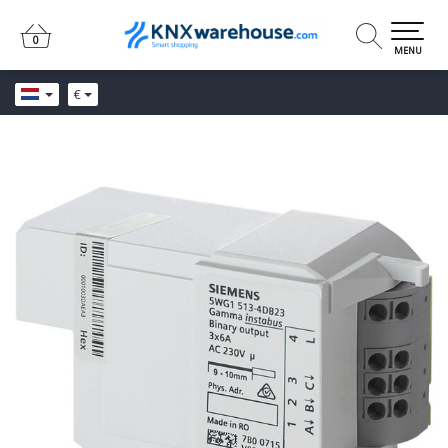
0
0
MENU
€