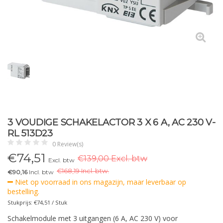
3 VOUDIGE SCHAKELACTOR 3 X 6 A, AC 230 V-
RL 513D23
0 Review(s)
€
74,51
€139,00 Excl. btw
Excl. btw
€
168,19 Incl. btw.
€90,16
Incl. btw
Niet op voorraad in ons magazijn, maar leverbaar op
bestelling.
Stukprijs: €74,51 / Stuk
Schakelmodule met 3 uitgangen (6 A, AC 230 V) voor