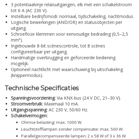
3 potentiaalvrije relaisuitgangen, elk met een schakelstroom
tot 6 A (AC 230 V).
Instelbare bedrijfsmodi: normaal, tijdschakeling, nachtmodus.
Logische bewerkingen (AND/OR) en statusobjecten per
uitgang.
Schroefloze klemmen voor eenvoudige bedrading (0,5–2,5
mm²).
Ingebouwde 8-bit scènescontrole, tot 8 scènes
configureerbaar per uitgang.
Handmatige overbrugging en geforceerde bediening
mogelijk.
Optioneel nachtlicht met waarschuwing bij uitschakeling
(knippermodus).
Technische Specificaties
Spanningsvoorziening:
Via KNX-bus (24 V DC, 21–30 V).
Stroomverbruik:
Maximaal 10 mA.
Uitgangsspanning:
AC 230 V, 50/60 Hz.
Schakelvermogen:
Ohmse belasting: max. 1000 W.
Leuchtstofflampen zonder compensatie: max. 500 W.
Parallelgecompenseerde lampen: 2 x 58 W of 3 x 36 W.