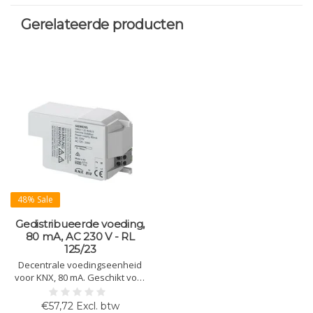
Gerelateerde producten
48% Sale
Gedistribueerde voeding,
80 mA, AC 230 V - RL
125/23
Decentrale voedingseenheid
voor KNX, 80 mA. Geschikt voor
installatie in AP 118, AP 641 of
DIN-rail. Geïntegreerde
€57,72 Excl. btw