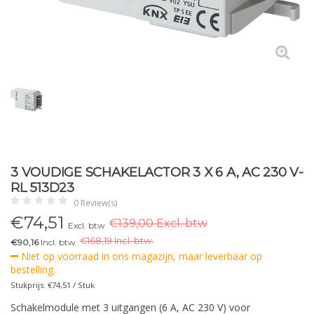
3 VOUDIGE SCHAKELACTOR 3 X 6 A, AC 230 V-
RL 513D23
0 Review(s)
€
74,51
€139,00 Excl. btw
Excl. btw
€
168,19 Incl. btw.
€90,16
Incl. btw
Niet op voorraad in ons magazijn, maar leverbaar op
bestelling.
Stukprijs: €74,51 / Stuk
Schakelmodule met 3 uitgangen (6 A, AC 230 V) voor