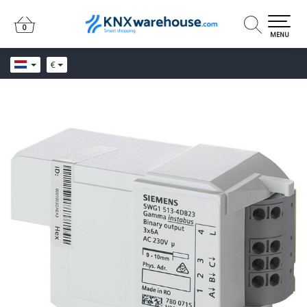
0
0
MENU
€