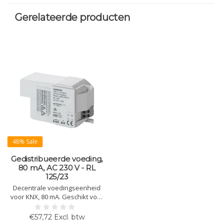
Gerelateerde producten
48% Sale
Gedistribueerde voeding,
80 mA, AC 230 V - RL
125/23
Decentrale voedingseenheid
voor KNX, 80 mA. Geschikt voor
installatie in AP 118, AP 641 of
DIN-rail. Geïntegreerde
€57,72 Excl. btw