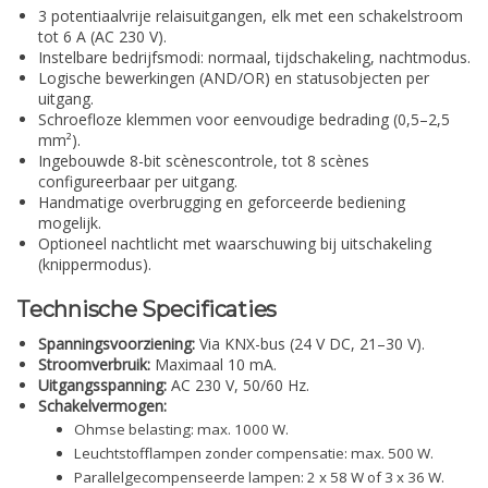
3 potentiaalvrije relaisuitgangen, elk met een schakelstroom
tot 6 A (AC 230 V).
Instelbare bedrijfsmodi: normaal, tijdschakeling, nachtmodus.
Logische bewerkingen (AND/OR) en statusobjecten per
uitgang.
Schroefloze klemmen voor eenvoudige bedrading (0,5–2,5
mm²).
Ingebouwde 8-bit scènescontrole, tot 8 scènes
configureerbaar per uitgang.
Handmatige overbrugging en geforceerde bediening
mogelijk.
Optioneel nachtlicht met waarschuwing bij uitschakeling
(knippermodus).
Technische Specificaties
Spanningsvoorziening:
Via KNX-bus (24 V DC, 21–30 V).
Stroomverbruik:
Maximaal 10 mA.
Uitgangsspanning:
AC 230 V, 50/60 Hz.
Schakelvermogen:
Ohmse belasting: max. 1000 W.
Leuchtstofflampen zonder compensatie: max. 500 W.
Parallelgecompenseerde lampen: 2 x 58 W of 3 x 36 W.