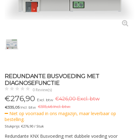
REDUNDANTE BUSVOEDING MET
DIAGNOSEFUNCTIE
0 Review(s)
€
276,90
€426,00 Excl. btw
Excl. btw
€
515,46 Incl. btw.
€335,05
Incl. btw
Niet op voorraad in ons magazijn, maar leverbaar op
bestelling.
Stukprijs: €276,90 / Stuk
Redundante KNX Busvoeding met dubbele voeding voor