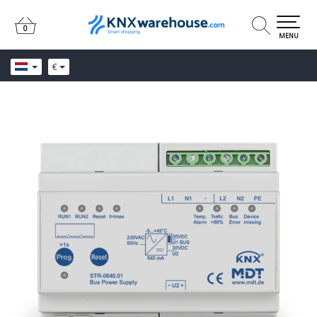
0
0
MENU
€