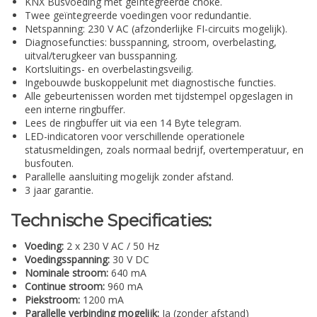
KNX Busvoeding met geïntegreerde choke.
Twee geïntegreerde voedingen voor redundantie.
Netspanning: 230 V AC (afzonderlijke FI-circuits mogelijk).
Diagnosefuncties: busspanning, stroom, overbelasting,
uitval/terugkeer van busspanning.
Kortsluitings- en overbelastingsveilig.
Ingebouwde buskoppelunit met diagnostische functies.
Alle gebeurtenissen worden met tijdstempel opgeslagen in
een interne ringbuffer.
Lees de ringbuffer uit via een 14 Byte telegram.
LED-indicatoren voor verschillende operationele
statusmeldingen, zoals normaal bedrijf, overtemperatuur, en
busfouten.
Parallelle aansluiting mogelijk zonder afstand.
3 jaar garantie.
Technische Specificaties:
Voeding:
2 x 230 V AC / 50 Hz
Voedingsspanning:
30 V DC
Nominale stroom:
640 mA
Continue stroom:
960 mA
Piekstroom:
1200 mA
Parallelle verbinding mogelijk:
Ja (zonder afstand)