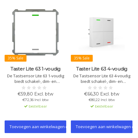
35% Sale
35% Sale
Taster Lite 63 1-voudig
Taster Lite 63 4-voudig
De Tastsensor Lite 63 1-voudig
De Tastsensor Lite 63 4-voudig
biedt schakel-, dim- en
biedt schakel-, dim- en
jaloeziebediening met 2 RGBW-
jaloeziebediening met 2 RGBW-
LED's per knop.
LED's per knoppaar.
€59,80 Excl. btw
€66,30 Excl. btw
Programmeerbaar voor 1- of 2-
Programmeerbaar voor 1- of 2-
€72,36 Incl. btw
€80,22 Incl. btw
knopsbediening en met 4
knopsbediening. Beschikbaar
bestelbaar
bestelbaar
logische blokken. Leverbaar met
met of zonder geïntegreerde
of zonder geïntegreerde
temperatuursensor.
temperatuursensor.
Toevoegen aan winkelwagen
Toevoegen aan winkelwagen