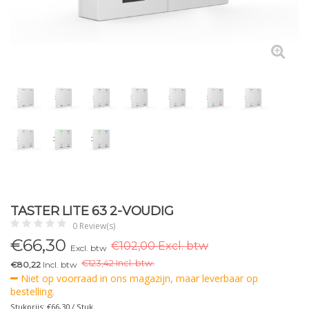
TASTER LITE 63 2-VOUDIG
0 Review(s)
€
66,30
€102,00 Excl. btw
Excl. btw
€
123,42 Incl. btw.
€80,22
Incl. btw
Niet op voorraad in ons magazijn, maar leverbaar op
bestelling.
Stukprijs: €66,30 / Stuk