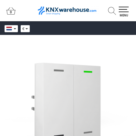
0
0
MENU
€