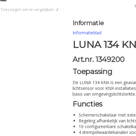
Toevoegen om te vergelijken
/
Informatie
Informatieblad
LUNA 134 KN
Art.nr. 1349200
Toepassing
De LUNA 134 KNX is een geava
lichtsensor voor KNX-installatie
basis van omgevingslichtsterkte.
Functies
Schemerschakelaar met exter
Regeling afhankelijk van licht
10 configureerbare schakelk
4 drempelwaardekanalen voor