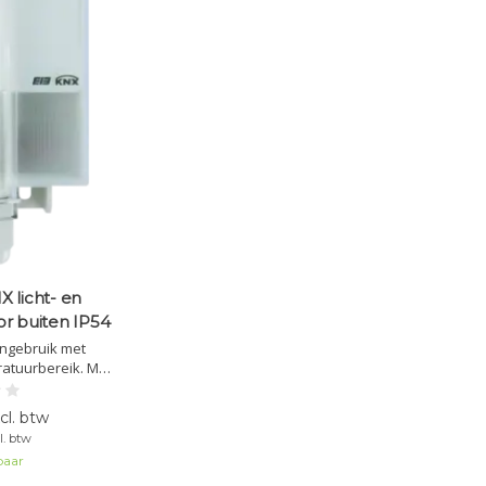
 licht- en
r buiten IP54
engebruik met
ratuurbereik. Met
 kanalen voor
icht- en
cl. btw
ijke aansturing.
l. btw
baar