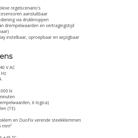
lexe regelscenario's
ktesensoren aansluitbaar
diening via drukknoppen
an drempelwaarden en vertragingstijd
baar)
ay instelbaar, oproepbaar en wijzigbaar
vens
40 V AC
 Hz
A
.000 lx
minuten
rempelwaarden, 6 logica)
len (TE)
l
sklem en DuoFix verende steekklemmen
75 mm²
ot +45 °C