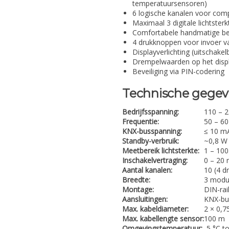
temperatuursensoren)
6 logische kanalen voor comp
Maximaal 3 digitale lichtster
Comfortabele handmatige be
4 drukknoppen voor invoer v
Displayverlichting (uitschakel
Drempelwaarden op het displ
Beveiliging via PIN-codering
Technische gege
Bedrijfsspanning:
110 – 2
Frequentie:
50 – 60
KNX-busspanning:
≤ 10 m
Standby-verbruik:
~0,8 W
Meetbereik lichtsterkte:
1 – 100
Inschakelvertraging:
0 – 20 
Aantal kanalen:
10 (4 d
Breedte:
3 modu
Montage:
DIN-rai
Aansluitingen:
KNX-bu
Max. kabeldiameter:
2 × 0,
Max. kabellengte sensor:
100 m
Omgevingstemperatuur:
-5 °C t