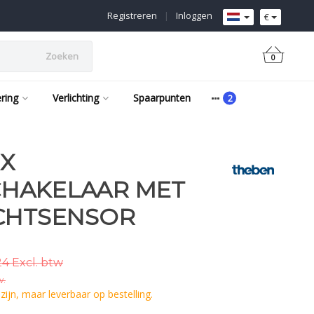
Registreren
|
Inloggen
€
Zoeken
0
ering
Verlichting
Spaarpunten
NX
HAKELAAR MET
ICHTSENSOR
4 Excl. btw
w.
ijn, maar leverbaar op bestelling.