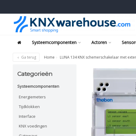
Systeemcomponenten
Actoren
Sensor
Ga terug
Home
LUNA 134 KNX schemerschakelaar met exter
Categorieën
Systeemcomponenten
Energiemeters
Tijdklokken
Interface
KNX voedingen
Gateways