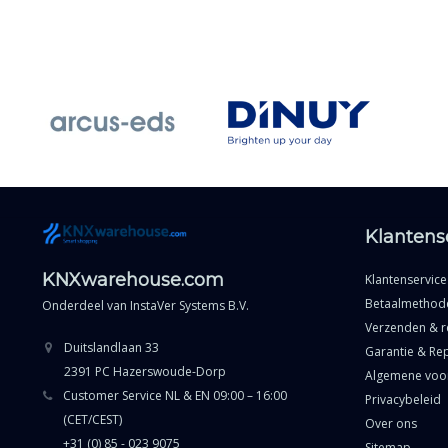
Klantens
KNXwarehouse.com
Klantenservice
Betaalmethod
Onderdeel van
InstaVer Systems B.V.
Verzenden & r
Duitslandlaan 33
Garantie & Rep
2391 PC Hazerswoude-Dorp
Algemene voo
Customer Service NL & EN 09:00 – 16:00
Privacybeleid
(CET/CEST)
Over ons
+31 (0) 85 - 023 9075
Sitemap