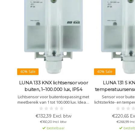
40% Sale
40% Sale
LUNA 133 KNX lichtsensor voor
LUNA 131 S KNX
buiten, 1–100.000 lux, IP54
temperatuursenso
Lichtsensor voor buitentoepassing met
Sensor voor buit
meetbereik van 1 tot 100.000 lux. Ideaal
lichtsterkte- en tempe
voor lichtafhankelijke regeling en
5 vrij instelbare
combineerbaar met het Theben-
zonwering, l
€132,39 Excl. btw
€220,65 Ex
weerstation.
temperatuurafhankel
€160,20 Incl. btw
€266,99 Inc
bestelbaar
bestel