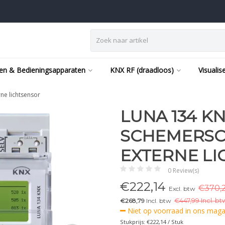
en & Bedieningsapparaten
KNX RF (draadloos)
Visualis
ne lichtsensor
LUNA 134 K
SCHEMERSC
EXTERNE L
0 Review(s)
€
222,14
€370,2
Excl. btw
€268,79
Incl. btw
€
447,99 Incl. bt
Niet op voorraad in ons magaz
Stukprijs: €222,14 / Stuk