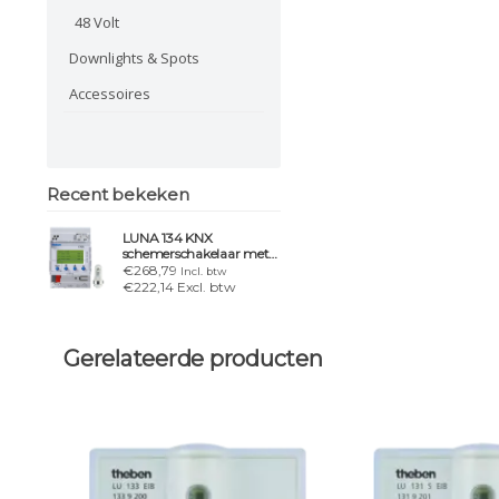
48 Volt
Downlights & Spots
Accessoires
Recent bekeken
LUNA 134 KNX
schemerschakelaar met
externe lichtsensor
€268,79
Incl. btw
€222,14 Excl. btw
Gerelateerde producten