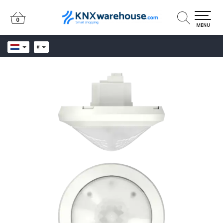
0
0
MENU
€