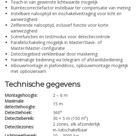
Teach-in van gewenste lichtwaarde mogelijk
Ruimtecorrectiefactor instelbaar ter compensatie van meting
Instelbare nalooptijd en inschakelvertraging voor licht en
aanwezigheid
Zelflerende nalooptijd, inclusief functie voor korte
aanwezigheid
Scènefuncties en testmodus voor detectiecontrole
Parallelschakeling mogelijk in Master/Slave- of
Master/Master-configuratie
Detectiegebied verkleinbaar door maskering
Handmatige bediening via telegram of afstandsbediening
Inbouwmontage in plafonddoos, opbouwmontage mogelijk
met opbouwraam
Technische gegevens
Montagehoogte:
2 – 6 m
Maximale
15 m
detectiehoogte:
Detectiehoek:
360°
Detectiebereik:
30 × 5 m (150 m²)
2 zones, elk afzonderlijk
Detectiezones:
in-/uitschakelbaar
Lichtmeetbereik:
10 – 3000 lux