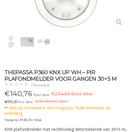
THEPASSA P360 KNX UP WH – PIR
PLAFONDMELDER VOOR GANGEN 30×5 M
0 Review(s)
€
140,76
€234,59 Excl. btw
Excl. btw
€
283,86 Incl. btw.
€170,31
Incl. btw
Niet op voorraad in ons magazijn, maar leverbaar op
bestelling.
Stukprijs: €140,76 / Stuk
KNX plafondmelder met rechthoekig detectiebereik van 30×5 m,