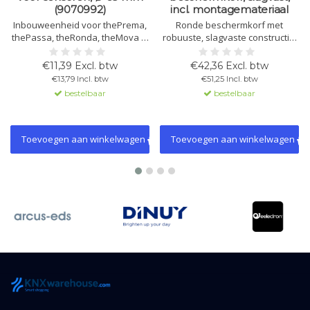
(9070992)
incl. montagemateriaal
Inbouweenheid voor thePrema,
Ronde beschermkorf met
thePassa, theRonda, theMova P,
robuuste, slagvaste constructie.
PresenceLight 360, compact
Beschermt effectief tegen
office, passage en passimo. Met
mechanische schade. Inclusief
€11,39 Excl. btw
€42,36 Excl. btw
trekontlasting en
montagemateriaal. Hoogte tot
€13,79 Incl. btw
€51,25 Incl. btw
aanrakingsbeveiliging. Ø 67,5
115 mm.
bestelbaar
bestelbaar
mm.
Toevoegen aan winkelwagen
Toevoegen aan winkelwagen