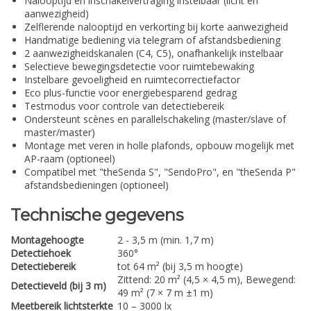
Nalooptijd en inschakelvertraging instelbaar (licht en
aanwezigheid)
Zelflerende nalooptijd en verkorting bij korte aanwezigheid
Handmatige bediening via telegram of afstandsbediening
2 aanwezigheidskanalen (C4, C5), onafhankelijk instelbaar
Selectieve bewegingsdetectie voor ruimtebewaking
Instelbare gevoeligheid en ruimtecorrectiefactor
Eco plus-functie voor energiebesparend gedrag
Testmodus voor controle van detectiebereik
Ondersteunt scènes en parallelschakeling (master/slave of
master/master)
Montage met veren in holle plafonds, opbouw mogelijk met
AP-raam (optioneel)
Compatibel met "theSenda S", "SendoPro", en "theSenda P"
afstandsbedieningen (optioneel)
Technische gegevens
Montagehoogte
2 - 3,5 m (min. 1,7 m)
Detectiehoek
360°
Detectiebereik
tot 64 m² (bij 3,5 m hoogte)
Zittend: 20 m² (4,5 × 4,5 m), Bewegend:
Detectieveld (bij 3 m)
49 m² (7 × 7 m ±1 m)
Meetbereik lichtsterkte
10 – 3000 lx