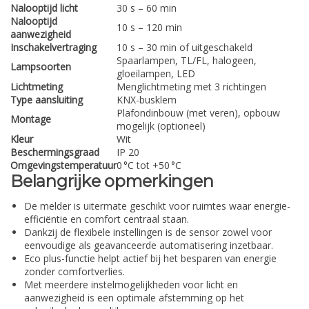
Nalooptijd licht
30 s – 60 min
Nalooptijd
10 s – 120 min
aanwezigheid
Inschakelvertraging
10 s – 30 min of uitgeschakeld
Spaarlampen, TL/FL, halogeen,
Lampsoorten
gloeilampen, LED
Lichtmeting
Menglichtmeting met 3 richtingen
Type aansluiting
KNX-busklem
Plafondinbouw (met veren), opbouw
Montage
mogelijk (optioneel)
Kleur
Wit
Beschermingsgraad
IP 20
Omgevingstemperatuur
0 °C tot +50 °C
Belangrijke opmerkingen
De melder is uitermate geschikt voor ruimtes waar energie-
efficiëntie en comfort centraal staan.
Dankzij de flexibele instellingen is de sensor zowel voor
eenvoudige als geavanceerde automatisering inzetbaar.
Eco plus-functie helpt actief bij het besparen van energie
zonder comfortverlies.
Met meerdere instelmogelijkheden voor licht en
aanwezigheid is een optimale afstemming op het