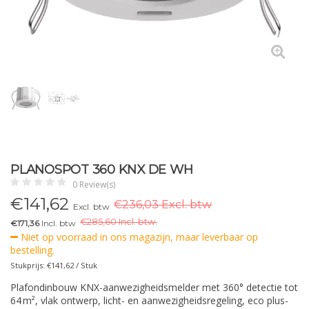
PLANOSPOT 360 KNX DE WH
0 Review(s)
€
141,62
€236,03 Excl. btw
Excl. btw
€
285,60 Incl. btw.
€171,36
Incl. btw
Niet op voorraad in ons magazijn, maar leverbaar op
bestelling.
Stukprijs: €141,62 / Stuk
Plafondinbouw KNX-aanwezigheidsmelder met 360° detectie tot
64 m², vlak ontwerp, licht- en aanwezigheidsregeling, eco plus-