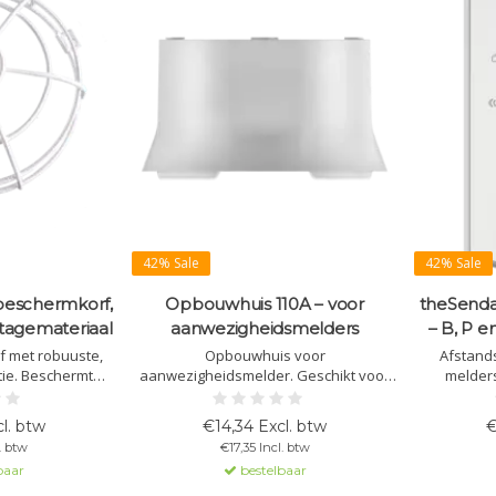
42% Sale
42% Sale
beschermkorf,
Opbouwhuis 110A – voor
theSenda
ntagemateriaal
aanwezigheidsmelders
– B, P e
 met robuuste,
Opbouwhuis voor
Afstand
tie. Beschermt
aanwezigheidsmelder. Geschikt voor
melders
anische schade.
thePrema, theRonda en theMova P.
integratie,
riaal. Hoogte tot
Verkrijgbaar in wit, zwart en grijs.
theSenda S
l. btw
€14,34 Excl. btw
€
m.
. btw
€17,35 Incl. btw
baar
bestelbaar