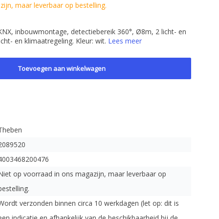
ijn, maar leverbaar op bestelling.
NX, inbouwmontage, detectiebereik 360°, Ø8m, 2 licht- en
ht- en klimaatregeling. Kleur: wit.
Lees meer
Toevoegen aan winkelwagen
Theben
2089520
4003468200476
Niet op voorraad in ons magazijn, maar leverbaar op
bestelling.
Wordt verzonden binnen circa 10 werkdagen (let op: dit is
een indicatie en afhankelijk van de beschikbaarheid bij de