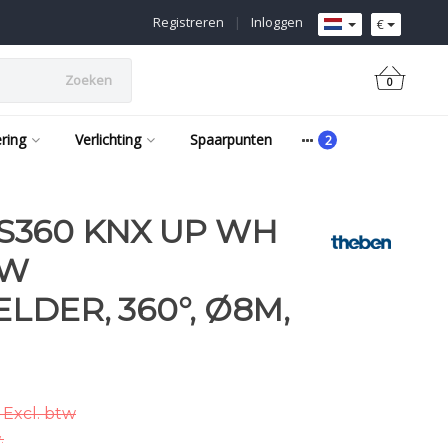
Registreren
|
Inloggen
€
Zoeken
0
ering
Verlichting
Spaarpunten
S360 KNX UP WH
UW
DER, 360°, Ø8M,
 Excl. btw
.