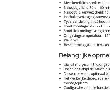
Meetbereik lichtsterkte:
10 – 
Nalooptijd licht:
30 s – 60 min
Nalooptijd aanwezigheid:
10 s
Inschakelvertraging aanwezig
Type aansluiting:
KNX-buskl
Soort montage:
Plafond inb
Soort lichtmeting:
Menglichtme
Omgevingstemperatuur:
-15°
Kleur:
Wit
Beschermingsgraad:
IP54 (in
Belangrijke opme
Uitsluitend geschikt voor ge
Raadpleeg altijd de officiële
De sensor werkt optimaal bi
Het werkelijke detectiebere
montageplaats.
Configuratie van alle functie