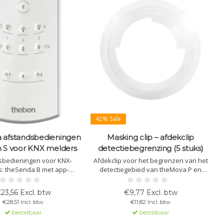
42% Sale
 afstandsbedieningen
Masking clip – afdekclip
n S voor KNX melders
detectiebegrenzing (5 stuks)
g
sbedieningen voor KNX-
Afdekclip voor het begrenzen van het
: theSenda B met app-
detectiegebied van theMova P en
t
 theSenda P voor service en
theRonda P. Wordt geleverd als set van
P
 voor gebruikersbediening
5 stuks voor gerichte en veilige
23,56 Excl. btw
€9,77 Excl. btw
en lichtscènes.
detectie.
€28,51 Incl. btw
€11,82 Incl. btw
bestelbaar
bestelbaar