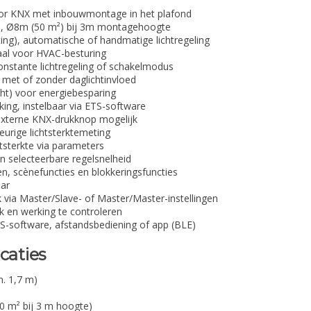
or KNX met inbouwmontage in het plafond
0°, Ø8m (50 m²) bij 3m montagehoogte
ting), automatische of handmatige lichtregeling
aal voor HVAC-besturing
constante lichtregeling of schakelmodus
, met of zonder daglichtinvloed
icht) voor energiebesparing
king, instelbaar via ETS-software
externe KNX-drukknop mogelijk
urige lichtsterktemeting
htsterkte via parameters
n selecteerbare regelsnelheid
en, scènefuncties en blokkeringsfuncties
aar
k via Master/Slave- of Master/Master-instellingen
 en werking te controleren
S-software, afstandsbediening of app (BLE)
caties
n. 1,7 m)
 m² bij 3 m hoogte)