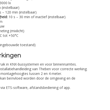
3000 lx
 (instelbaar)
 – 120 min (instelbaar)
heid:
10 s – 30 min of inactief (instelbaar)
em
ouw
ting (mixlicht)
C tot +50°C
 ingebouwde toestand)
rkingen
bruik in KNX-bussystemen en voor binnenruimtes.
 installatiehandleiding van Theben voor correcte werking.
j montagehoogtes tussen 2 en 4 meter.
ik kan beïnvloed worden door de omgeving en de
s via ETS-software, afstandsbediening of app.