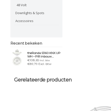
48 Volt
Downlights & Spots
Accessoires
Recent bekeken
theRonda S360 KNX UP
WH – PIR inbouw
plafondmelder, 360°,
€108,65
Incl. btw
Ø8m, KNX
€89,79 Excl. btw
Gerelateerde producten