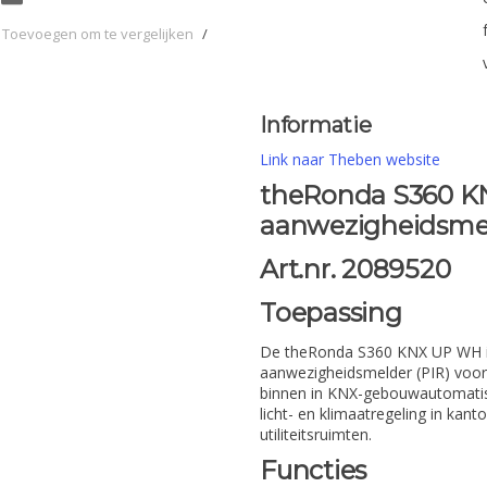
Toevoegen om te vergelijken
/
Informatie
Link naar Theben website
theRonda S360 K
aanwezigheidsmel
Art.nr. 2089520
Toepassing
De theRonda S360 KNX UP WH is
aanwezigheidsmelder (PIR) voor
binnen in KNX-gebouwautomatiser
licht- en klimaatregeling in kan
utiliteitsruimten.
Functies