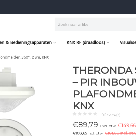
en & Bedieningsapparaten
KNX RF (draadloos)
Visualis
fondmelder, 360°, Ø8m, KNX
THERONDA 
– PIR INBO
PLAFONDMEL
KNX
0 Review(s)
€
89,79
€149,66
Excl. btw
€108,65
Incl. btw
€
181,08 Incl. btw