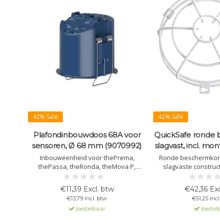
42% Sale
42% Sale
Plafondinbouwdoos 68A voor
QuickSafe ronde 
sensoren, Ø 68 mm (9070992)
slagvast, incl. mo
Inbouweenheid voor thePrema,
Ronde beschermkorf
thePassa, theRonda, theMova P,
slagvaste construc
PresenceLight 360, compact office,
effectief tegen mech
passage en passimo. Met
Inclusief montagemate
€11,39 Excl. btw
€42,36 Exc
trekontlasting en
115 m
€13,79 Incl. btw
€51,25 Incl
aanrakingsbeveiliging. Ø 67,5 mm.
bestelbaar
bestel