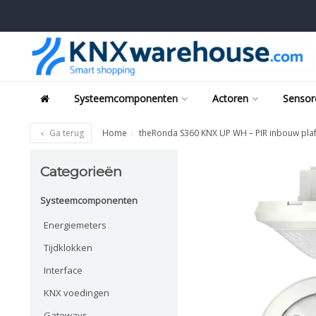
Systeemcomponenten
Actoren
Sensor
Ga terug
Home
theRonda S360 KNX UP WH – PIR inbouw pla
Categorieën
Systeemcomponenten
Energiemeters
Tijdklokken
Interface
KNX voedingen
Gateways