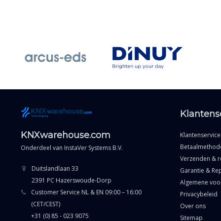
Klantens
KNXwarehouse.com
Klantenservice
Betaalmethod
Onderdeel van
InstaVer Systems B.V.
Verzenden & r
Duitslandlaan 33
Garantie & Rep
2391 PC Hazerswoude-Dorp
Algemene voo
Customer Service NL & EN 09:00 – 16:00
Privacybeleid
(CET/CEST)
Over ons
+31 (0) 85 - 023 9075
Sitemap