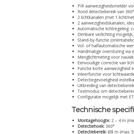
PIR aanwezigheidsmelder vo
Rond detectiebereik van 36
2 lichtkanalen (met 1 lichtme
2 aanwezigheidskanalen, ide
Automatische lichtregeling: 
Dimbare verlichting mogelijk
Stand-by-functie (oriëntatiel
Vol- of halfautomatische wer
Handmatige oversturing via 
Menglichtmeting voor nauwke
Eenvoudige correctie van lic
Functie korte aanwezigheid e
Inleerfunctie voor lichtwaard
Detectiegevoeligheid instelb
Uitbreiding van detectieberei
Testmodus om detectiebereik
Configuratie mogelijk met ET
Technische specifi
Montagehoogte:
2 – 4 m (mi
Detectiehoek:
360°
Detectiebereik:
Ø8 m (max. 50