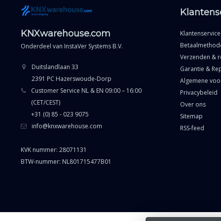
Klantens
KNXwarehouse.com
Klantenservice
Betaalmethod
Onderdeel van
InstaVer Systems B.V.
Verzenden & r
Duitslandlaan 33
Garantie & Rep
2391 PC Hazerswoude-Dorp
Algemene voo
Customer Service NL & EN 09:00 – 16:00
Privacybeleid
(CET/CEST)
Over ons
+31 (0) 85 - 023 9075
Sitemap
info@knxwarehouse.com
RSS-feed
KVK nummer: 28071131
BTW-nummer: NL801715477B01