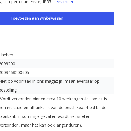
g, temperatuursensor, IP55.
Lees meer
Toevoegen aan winkelwagen
Theben
2099200
4003468200605
Niet op voorraad in ons magazijn, maar leverbaar op
bestelling.
Wordt verzonden binnen circa 10 werkdagen (let op: dit is
een indicatie en afhankelijk van de beschikbaarheid bij de
fabrikant; in sommige gevallen wordt het sneller
verzonden, maar het kan ook langer duren).