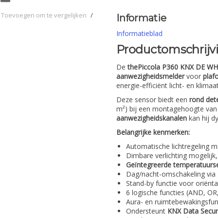
Toevoegen om te vergelijken
/
Informatie
Informatieblad
Productomschrijv
De
thePiccola P360 KNX DE WH
aanwezigheidsmelder
voor
plaf
energie-efficiënt licht- en klima
Deze sensor biedt een
rond det
m²) bij een montagehoogte van
aanwezigheidskanalen
kan hij d
Belangrijke kenmerken:
Automatische lichtregeling m
Dimbare verlichting mogelijk
Geïntegreerde temperatuurs
Dag/nacht-omschakeling via
Stand-by functie voor oriëntat
6 logische functies (AND, OR
Aura- en ruimtebewakingsfun
Ondersteunt
KNX Data Secu