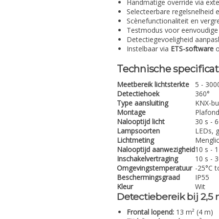
Handmatige override via ex
Selecteerbare regelsnelheid e
Scènefunctionaliteit en vergr
Testmodus voor eenvoudige c
Detectiegevoeligheid aanpas
Instelbaar via
ETS-software
o
Technische specificat
Meetbereik lichtsterkte
5 - 3000
Detectiehoek
360°
Type aansluiting
KNX-bu
Montage
Plafon
Nalooptijd licht
30 s - 
Lampsoorten
LEDs, g
Lichtmeting
Mengli
Nalooptijd aanwezigheid
10 s - 
Inschakelvertraging
10 s - 3
Omgevingstemperatuur
-25°C t
Beschermingsgraad
IP55
Kleur
Wit
Detectiebereik bij 2,
Frontal lopend:
13 m² (4 m)