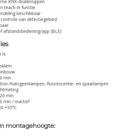
terne KNX-drukknoppen
n teach-in functie
endeling beschikbaar
ontrole van detectiegebied
baar
f afstandsbediening/app (BLE)
ies
 lx
sklem
dinbouw
60 min
loei-/halogeenlampen, fluorescentie- en spaarlampen
chtmeting
120 min
0 min / inactief
ot +55°C
5 m montagehoogte: