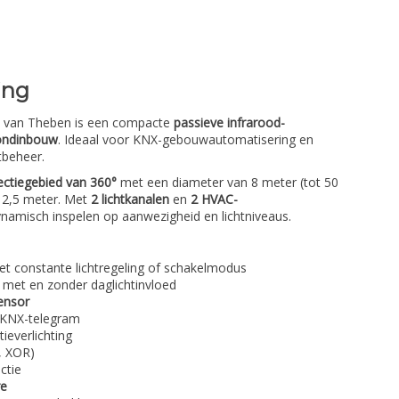
ing
van Theben is een compacte
passieve infrarood-
ondinbouw
. Ideaal voor KNX-gebouwautomatisering en
atbeheer.
ectiegebied van 360°
met een diameter van 8 meter (tot 50
 2,5 meter. Met
2 lichtkanalen
en
2 HVAC-
ynamisch inspelen op aanwezigheid en lichtniveaus.
et constante lichtregeling of schakelmodus
, met en zonder daglichtinvloed
ensor
 KNX-telegram
ieverlichting
, XOR)
ctie
re