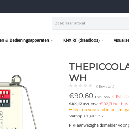
en & Bedieningsapparaten
KNX RF (draadloos)
Visualis
THEPICCOLA
WH
0 Review(s)
€
90,60
€151,00
Excl. btw
€109,63
Incl. btw
€
182,71 Incl. btw.
Niet op voorraad in ons magaz
Stukprijs: €90,60 / Stuk
PIR-aanwezigheidsmelder voor p