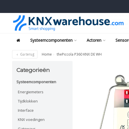
Systeemcomponenten
Actoren
Sensor
Ga terug
Home
thePiccola P360 KNX DE WH
Categorieën
Systeemcomponenten
Energiemeters
Tijdklokken
Interface
KNX voedingen
Gateways