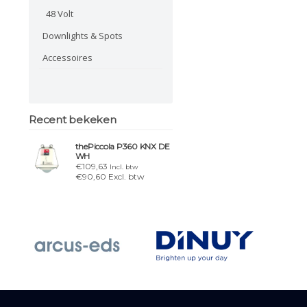
48 Volt
Downlights & Spots
Accessoires
Recent bekeken
thePiccola P360 KNX DE
WH
€109,63
Incl. btw
€90,60 Excl. btw