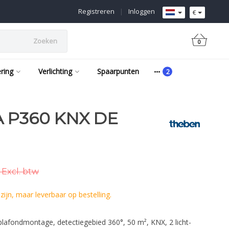
Registreren
|
Inloggen
€
Zoeken
0
ering
Verlichting
Spaarpunten
 P360 KNX DE
 Excl. btw
ijn, maar leverbaar op bestelling.
lafondmontage, detectiegebied 360°, 50 m², KNX, 2 licht-