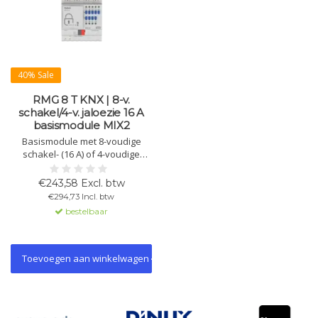
40% Sale
RMG 8 T KNX | 8-v.
schakel/4-v. jaloezie 16 A
basismodule MIX2
Basismodule met 8-voudige
schakel- (16 A) of 4-voudige
jaloeziefunctie. Flexibel
inzetbaar, uitbreidbaar tot 24
€243,58 Excl. btw
kanalen. Handbediening en
€294,73 Incl. btw
status-LED’s. Geschikt voor
bestelbaar
standaardlasten, KNX Data
Secure.
Toevoegen aan winkelwagen