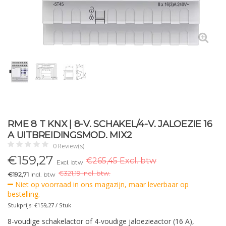
RME 8 T KNX | 8-V. SCHAKEL/4-V. JALOEZIE 16
A UITBREIDINGSMOD. MIX2
0 Review(s)
€
159,27
€265,45 Excl. btw
Excl. btw
€
321,19 Incl. btw.
€192,71
Incl. btw
Niet op voorraad in ons magazijn, maar leverbaar op
bestelling.
Stukprijs: €159,27 / Stuk
8-voudige schakelactor of 4-voudige jaloezieactor (16 A),