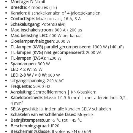
Montage:
DIN-rail
Breedte:
4 modules (TE)
Kanalen:
8 schakelkanalen of 4 jaloeziekanalen
Contacttype:
Maakcontact, 16 A, 3 A
Schakeluitgang:
Potentiaalvrij
Max. inschakelstroom:
800 A / 200 µs
Max. belasting LED:
600 W per kanaal
Gloeilampen/halogeen:
2000 W
TL-lampen (KVG) parallel gecompenseerd:
1300 W (140 µF)
TL-lampen (KVG) niet gecompenseerd:
2000 VA
TL-lampen (EVSA):
1200 W
Spaarlampen:
300 W
LED < 2 W:
55 W
LED 2-8 W / > 8 W:
600 W
Uitgangsspanning:
240 V AC
Frequentie:
50/60 Hz
Aansluiting:
Schroefklemmen | KNX-busklem
Kabeldoorsnede:
Massief 0,5-6 mm² | met adereindhuls 0,5-
4 mm²
SELV-geschikt:
Ja, indien alle kanalen SELV schakelen
Schakelen van verschillende fases:
Mogelijk
Bedrijfstemperatuur:
-5 °C tot +45 °C
Beschermingsgraad:
IP20
Beschermingsklasse:
II volgens EN 60 669