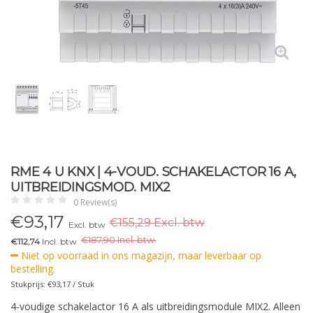
RME 4 U KNX | 4-VOUD. SCHAKELACTOR 16 A,
UITBREIDINGSMOD. MIX2
0 Review(s)
€
93,17
€155,29 Excl. btw
Excl. btw
€
187,90 Incl. btw.
€112,74
Incl. btw
Niet op voorraad in ons magazijn, maar leverbaar op
bestelling.
Stukprijs: €93,17 / Stuk
4-voudige schakelactor 16 A als uitbreidingsmodule MIX2. Alleen