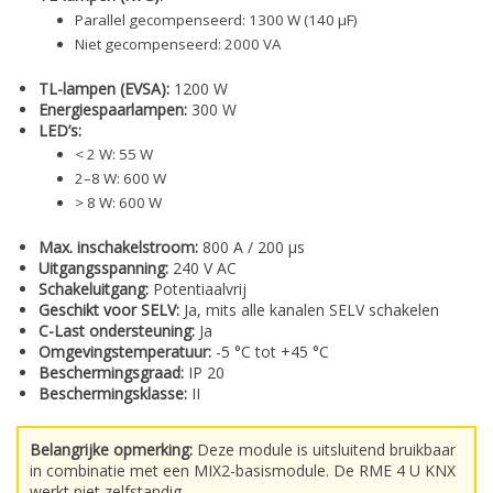
Parallel gecompenseerd: 1300 W (140 µF)
Niet gecompenseerd: 2000 VA
TL-lampen (EVSA):
1200 W
Energiespaarlampen:
300 W
LED’s:
< 2 W: 55 W
2–8 W: 600 W
> 8 W: 600 W
Max. inschakelstroom:
800 A / 200 µs
Uitgangsspanning:
240 V AC
Schakeluitgang:
Potentiaalvrij
Geschikt voor SELV:
Ja, mits alle kanalen SELV schakelen
C-Last ondersteuning:
Ja
Omgevingstemperatuur:
-5 °C tot +45 °C
Beschermingsgraad:
IP 20
Beschermingsklasse:
II
Belangrijke opmerking:
Deze module is uitsluitend bruikbaar
in combinatie met een MIX2-basismodule. De RME 4 U KNX
werkt niet zelfstandig.