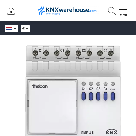
0
0
MENU
€