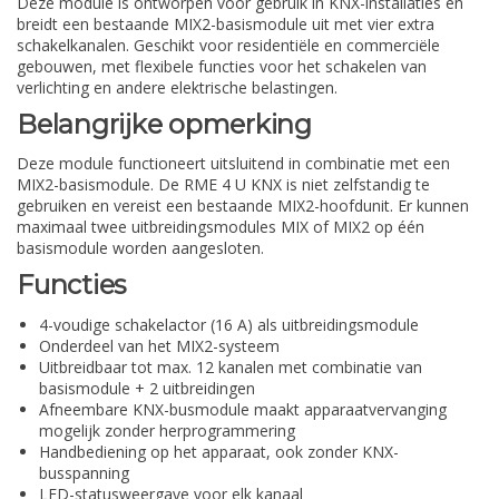
Deze module is ontworpen voor gebruik in KNX-installaties en
breidt een bestaande MIX2-basismodule uit met vier extra
schakelkanalen. Geschikt voor residentiële en commerciële
gebouwen, met flexibele functies voor het schakelen van
verlichting en andere elektrische belastingen.
Belangrijke opmerking
Deze module functioneert uitsluitend in combinatie met een
MIX2-basismodule. De RME 4 U KNX is niet zelfstandig te
gebruiken en vereist een bestaande MIX2-hoofdunit. Er kunnen
maximaal twee uitbreidingsmodules MIX of MIX2 op één
basismodule worden aangesloten.
Functies
4-voudige schakelactor (16 A) als uitbreidingsmodule
Onderdeel van het MIX2-systeem
Uitbreidbaar tot max. 12 kanalen met combinatie van
basismodule + 2 uitbreidingen
Afneembare KNX-busmodule maakt apparaatvervanging
mogelijk zonder herprogrammering
Handbediening op het apparaat, ook zonder KNX-
busspanning
LED-statusweergave voor elk kanaal