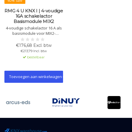
40% Sale
RMG 4 U KNX I | 4-voudige
16A schakelactor
Basismodule MIX2
4-voudige schakelactor 16 A als
basismodule voor MIX2-
systeem. Handbediening,
status-LED’s en logische
€176,68 Excl. btw
functies. Uitbreidbaar tot 12
€213,79 Incl. btw
kanalen met MIX/MIX2-modules.
bestelbaar
Geschikt voor diverse
belastingen.
Toevoegen aan winkelwagen