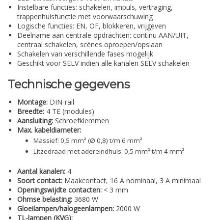
Instelbare functies: schakelen, impuls, vertraging,
trappenhuisfunctie met voorwaarschuwing
Logische functies: EN, OF, blokkeren, vrijgeven
Deelname aan centrale opdrachten: continu AAN/UIT,
centraal schakelen, scènes oproepen/opslaan
Schakelen van verschillende fases mogelijk
Geschikt voor SELV indien alle kanalen SELV schakelen
Technische gegevens
Montage:
DIN-rail
Breedte:
4 TE (modules)
Aansluiting:
Schroefklemmen
Max. kabeldiameter:
Massief: 0,5 mm² (Ø 0,8) t/m 6 mm²
Litzedraad met adereindhuls: 0,5 mm² t/m 4 mm²
Aantal kanalen:
4
Soort contact:
Maakcontact, 16 A nominaal, 3 A minimaal
Openingswijdte contacten:
< 3 mm
Ohmse belasting:
3680 W
Gloeilampen/halogeenlampen:
2000 W
TL-lampen (KVG):