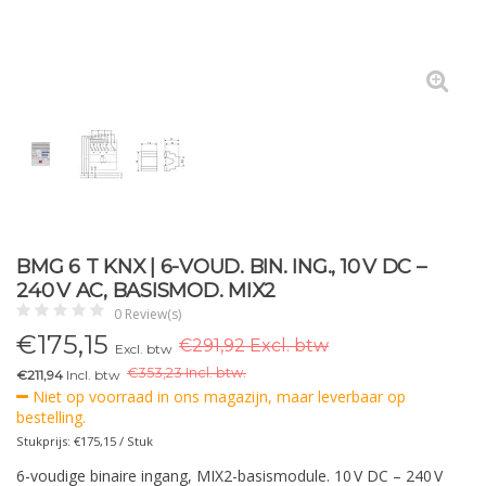
BMG 6 T KNX | 6-VOUD. BIN. ING., 10 V DC –
240 V AC, BASISMOD. MIX2
0 Review(s)
€
175,15
€291,92 Excl. btw
Excl. btw
€
353,23 Incl. btw.
€211,94
Incl. btw
Niet op voorraad in ons magazijn, maar leverbaar op
bestelling.
Stukprijs: €175,15 / Stuk
6-voudige binaire ingang, MIX2-basismodule. 10 V DC – 240 V