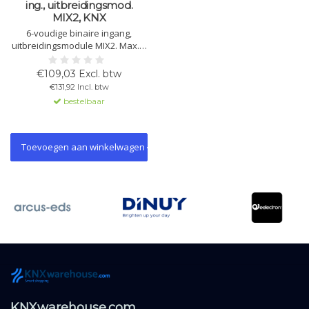
ing., uitbreidingsmod.
MIX2, KNX
6-voudige binaire ingang,
uitbreidingsmodule MIX2. Max. 2
modules per basismodule.
Alleen te gebruiken met BMG 6 T
€109,03 Excl. btw
KNX. Handbediening en LED-
€131,92 Incl. btw
status per kanaal.
bestelbaar
Toevoegen aan winkelwagen
KNXwarehouse.com