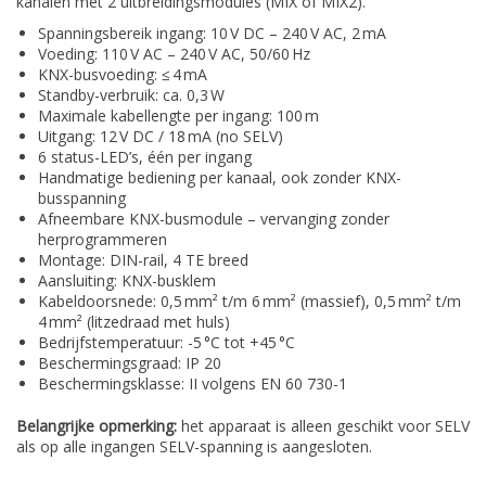
kanalen met 2 uitbreidingsmodules (MIX of MIX2).
Spanningsbereik ingang: 10 V DC – 240 V AC, 2 mA
Voeding: 110 V AC – 240 V AC, 50/60 Hz
KNX-busvoeding: ≤ 4 mA
Standby-verbruik: ca. 0,3 W
Maximale kabellengte per ingang: 100 m
Uitgang: 12 V DC / 18 mA (no SELV)
6 status-LED’s, één per ingang
Handmatige bediening per kanaal, ook zonder KNX-
busspanning
Afneembare KNX-busmodule – vervanging zonder
herprogrammeren
Montage: DIN-rail, 4 TE breed
Aansluiting: KNX-busklem
Kabeldoorsnede: 0,5 mm² t/m 6 mm² (massief), 0,5 mm² t/m
4 mm² (litzedraad met huls)
Bedrijfstemperatuur: -5 °C tot +45 °C
Beschermingsgraad: IP 20
Beschermingsklasse: II volgens EN 60 730-1
Belangrijke opmerking:
het apparaat is alleen geschikt voor SELV
als op alle ingangen SELV-spanning is aangesloten.