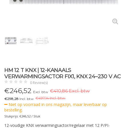
HM 12 T KNX | 12-KANAALS
VERWARMINGSACTOR FIX1, KNX 24–230 V AC
0 Review(s)
€
246,52
€410,86 Excl. btw
Excl. btw
€
497,14 Incl. btw.
€298,28
Incl. btw
Niet op voorraad in ons magazijn, maar leverbaar op
bestelling.
Stukprijs: €246,52 / Stuk
12-voudige KNX verwarmingsactor/regelaar met 12 P/PI-