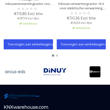
inbouwverwarmingsactor voor
Inbouw verwarmingsactor 16 A
geruisloze 230 V AC
voor elektrische verwarming,
thermomotoren, max. 1 A. Ook te
met KNX TP en Data Secure.
€113,85 Excl. btw
gebruiken als
Compact ontwerp, geïntegreerde
€110,36 Excl. btw
€137,75 Incl. btw
verwarmingsregelaar. Met KNX
thermostaat, 2 binaire ingangen
€133,53 Incl. btw
bestelbaar
Data Secure.
en temperatuurbewaking.
bestelbaar
Toevoegen aan winkelwagen
Toevoegen aan winkelwagen
KNXwarehouse.com