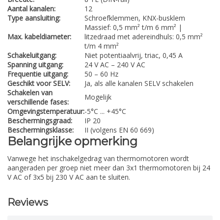
Aantal kanalen:
12
Type aansluiting:
Schroefklemmen, KNX-busklem
Massief: 0,5 mm² t/m 6 mm² |
Max. kabeldiameter:
litzedraad met adereindhuls: 0,5 mm²
t/m 4 mm²
Schakeluitgang:
Niet potentiaalvrij, triac, 0,45 A
Spanning uitgang:
24 V AC – 240 V AC
Frequentie uitgang:
50 – 60 Hz
Geschikt voor SELV:
Ja, als alle kanalen SELV schakelen
Schakelen van
Mogelijk
verschillende fases:
Omgevingstemperatuur:
-5°C ... +45°C
Beschermingsgraad:
IP 20
Beschermingsklasse:
II (volgens EN 60 669)
Belangrijke opmerking
Vanwege het inschakelgedrag van thermomotoren wordt
aangeraden per groep niet meer dan 3x1 thermomotoren bij 24
V AC of 3x5 bij 230 V AC aan te sluiten.
Reviews