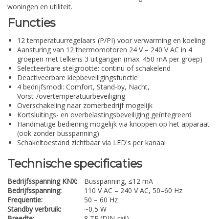
woningen en utiliteit.
Functies
12 temperatuurregelaars (P/PI) voor verwarming en koeling
Aansturing van 12 thermomotoren 24 V – 240 V AC in 4
groepen met telkens 3 uitgangen (max. 450 mA per groep)
Selecteerbare stelgrootte: continu of schakelend
Deactiveerbare klepbeveiligingsfunctie
4 bedrijfsmodi: Comfort, Stand-by, Nacht,
Vorst-/overtemperatuurbeveiliging
Overschakeling naar zomerbedrijf mogelijk
Kortsluitings- en overbelastingsbeveiliging geïntegreerd
Handmatige bediening mogelijk via knoppen op het apparaat
(ook zonder busspanning)
Schakeltoestand zichtbaar via LED's per kanaal
Technische specificaties
Bedrijfsspanning KNX:
Busspanning, ≤12 mA
Bedrijfsspanning:
110 V AC – 240 V AC, 50–60 Hz
Frequentie:
50 – 60 Hz
Standby verbruik:
~0,5 W
Breedte:
8 TE (DIN-rail)