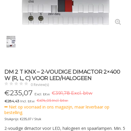
DM 2 T KNX – 2-VOUDIGE DIMACTOR 2×400
W (R, L, C) VOOR LED/HALOGEEN
0 Review(s)
€
235,07
€391,78 Excl. btw
Excl. btw
€
474,05 Incl. btw.
€284,43
Incl. btw
Niet op voorraad in ons magazijn, maar leverbaar op
bestelling.
Stukprijs: €235,07 / Stuk
2-voudige dimactor voor LED, halogeen en spaarlampen. Min. 5