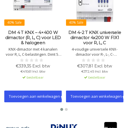
40% Sale
40% Sale
DM 4 T KNX – 4×400 W
DM 4-2 T KNX universele
dimactor (R, L, C) voor LED
dimactor 4x200 W FIX1
& halogeen
voor R, L, C
KNX-dimactor met 4 kanalen
4-voudige universele KNX-
voor R, L, C-belastingen. Dimt 5–
dimactor voor R-, L-, C-
400 W/VA per kanaal of 800
belastingen. Voor LED, halogeen,
W/VA parallel. Geschikt voor LED,
gloeilampen, spaarlampen. 200
€339,35 Excl. btw
€307,81 Excl. btw
halogeen, spaarlampen.
W per kanaal. Handbediening,
€410,61 Incl. btw
€372,45 Incl. btw
Handmatig te bedienen.
lastherkenning.
bestelbaar
bestelbaar
Toevoegen aan winkelwagen
Toevoegen aan winkelwagen