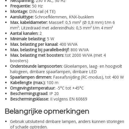
Netspanning:
230 V AC, 50 Hz
Frequentie:
50 Hz
Montage:
DIN-rail (4 TE)
Aansluittype:
Schroefklemmen, KNX-busklem
Max. kabeldiameter:
Massief: 0,5 mm² (Ø 0,8 mm) t/m 6
mm²; Litzedraad met adereindhuls: 0,5 mm² t/m 4 mm²
Aantal kanalen:
2
Minimale belasting:
5 W
Max. belasting per kanaal:
400 W/VA
Max. belasting bij parallelbedrijf:
800 W/VA
Max. belasting met boosters:
tot 2000 W/VA (met 4
boosters)
Ondersteunde lampsoorten:
Gloeilampen, laag- en hoogvolt
halogeen, dimbare spaarlampen, dimbare LED
Spaarlampen dimmen:
Faseafsnijding (RC-modus), tot 400 W
Kabellengte (max.):
100 m
Omgevingstemperatuur:
-5°C tot +45°C
Beschermingsgraad:
IP 20
Beschermingsklasse:
II volgens EN 60669
Belangrijke opmerkingen
Gebruik uitsluitend dimbare lampen, anders kunnen storingen
of schade optreden.