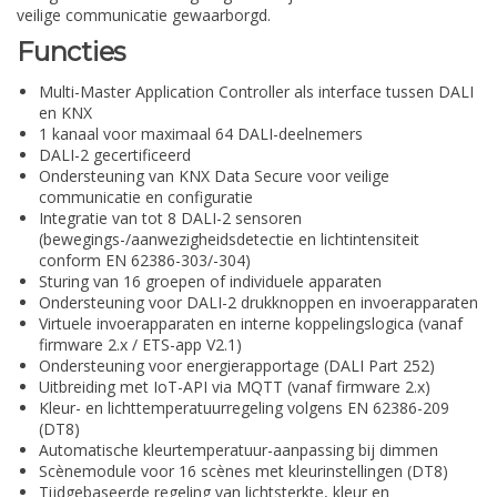
veilige communicatie gewaarborgd.
Functies
Multi-Master Application Controller als interface tussen DALI
en KNX
1 kanaal voor maximaal 64 DALI-deelnemers
DALI-2 gecertificeerd
Ondersteuning van KNX Data Secure voor veilige
communicatie en configuratie
Integratie van tot 8 DALI-2 sensoren
(bewegings-/aanwezigheidsdetectie en lichtintensiteit
conform EN 62386-303/-304)
Sturing van 16 groepen of individuele apparaten
Ondersteuning voor DALI-2 drukknoppen en invoerapparaten
Virtuele invoerapparaten en interne koppelingslogica (vanaf
firmware 2.x / ETS-app V2.1)
Ondersteuning voor energierapportage (DALI Part 252)
Uitbreiding met IoT-API via MQTT (vanaf firmware 2.x)
Kleur- en lichttemperatuurregeling volgens EN 62386-209
(DT8)
Automatische kleurtemperatuur-aanpassing bij dimmen
Scènemodule voor 16 scènes met kleurinstellingen (DT8)
Tijdgebaseerde regeling van lichtsterkte, kleur en