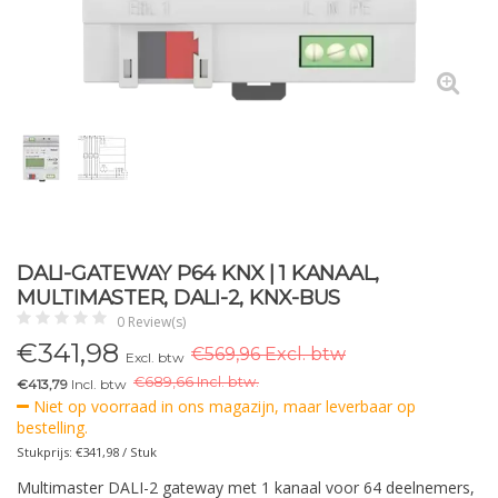
DALI-GATEWAY P64 KNX | 1 KANAAL,
MULTIMASTER, DALI-2, KNX-BUS
0 Review(s)
€
341,98
€569,96 Excl. btw
Excl. btw
€
689,66 Incl. btw.
€413,79
Incl. btw
Niet op voorraad in ons magazijn, maar leverbaar op
bestelling.
Stukprijs: €341,98 / Stuk
Multimaster DALI-2 gateway met 1 kanaal voor 64 deelnemers,