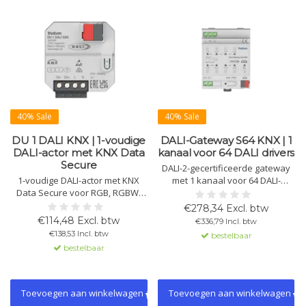
40% Sale
40% Sale
DU 1 DALI KNX | 1-voudige
DALI-Gateway S64 KNX | 1
DALI-actor met KNX Data
kanaal voor 64 DALI drivers
Secure
DALI-2-gecertificeerde gateway
1-voudige DALI-actor met KNX
met 1 kanaal voor 64 DALI-
Data Secure voor RGB, RGBW,
lampen. (16) groepbesturing, (16)
Tunable White en DT8-
scènes, effecten en (DT8)
€278,34 Excl. btw
armaturen, voorzien van 2
kleurregeling. Eenvoudige
€114,48 Excl. btw
€336,79 Incl. btw
binaire ingangen, geïntegreerde
vervanging en configuratie via
€138,53 Incl. btw
bestelbaar
temperatuurbewaking en
ETS DCA.
bestelbaar
compacte inbouwmodule.
Eenvoudige inbedrijfstelling voor
max. 30 EVA's in
broadcastmodus.
Toevoegen aan winkelwagen
Toevoegen aan winkelwagen