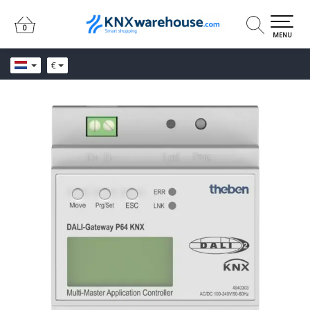
0
0
MENU
€