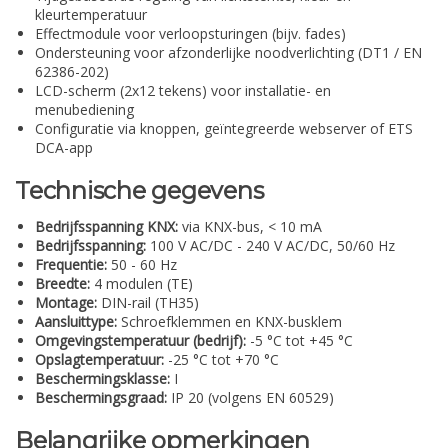
kleurtemperatuur
Effectmodule voor verloopsturingen (bijv. fades)
Ondersteuning voor afzonderlijke noodverlichting (DT1 / EN
62386-202)
LCD-scherm (2x12 tekens) voor installatie- en
menubediening
Configuratie via knoppen, geïntegreerde webserver of ETS
DCA-app
Technische gegevens
Bedrijfsspanning KNX:
via KNX-bus, < 10 mA
Bedrijfsspanning:
100 V AC/DC - 240 V AC/DC, 50/60 Hz
Frequentie:
50 - 60 Hz
Breedte:
4 modulen (TE)
Montage:
DIN-rail (TH35)
Aansluittype:
Schroefklemmen en KNX-busklem
Omgevingstemperatuur (bedrijf):
-5 °C tot +45 °C
Opslagtemperatuur:
-25 °C tot +70 °C
Beschermingsklasse:
I
Beschermingsgraad:
IP 20 (volgens EN 60529)
Belangrijke opmerkingen