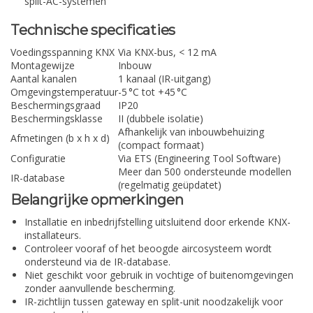
split-AC-systemen
Technische specificaties
Voedingsspanning KNX
Via KNX-bus, < 12 mA
Montagewijze
Inbouw
Aantal kanalen
1 kanaal (IR-uitgang)
Omgevingstemperatuur
-5 °C tot +45 °C
Beschermingsgraad
IP20
Beschermingsklasse
II (dubbele isolatie)
Afhankelijk van inbouwbehuizing
Afmetingen (b x h x d)
(compact formaat)
Configuratie
Via ETS (Engineering Tool Software)
Meer dan 500 ondersteunde modellen
IR-database
(regelmatig geüpdatet)
Belangrijke opmerkingen
Installatie en inbedrijfstelling uitsluitend door erkende KNX-
installateurs.
Controleer vooraf of het beoogde aircosysteem wordt
ondersteund via de IR-database.
Niet geschikt voor gebruik in vochtige of buitenomgevingen
zonder aanvullende bescherming.
IR-zichtlijn tussen gateway en split-unit noodzakelijk voor