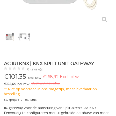
AC IR1 KNX | KNX SPLIT UNIT GATEWAY
0 Review(s)
€
101,35
€168,92 Excl. btw
Excl. btw
€
204,39 Incl. btw.
€122,64
Incl. btw
Niet op voorraad in ons magazijn, maar leverbaar op
bestelling.
Stukprijs: €101,35 / Stuk
IR-gateway voor de aansturing van Split-airco's via KNX.
Eenvoudig te configureren met uitgebreide database van meer