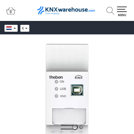
0
0
MENU
€