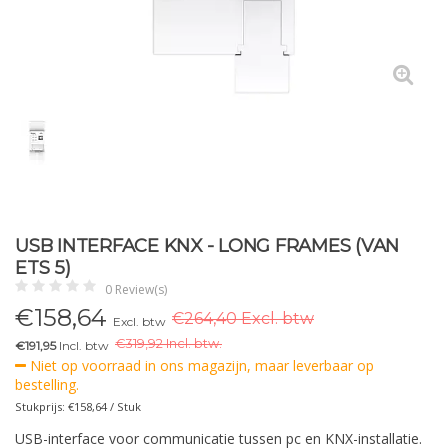
USB INTERFACE KNX - LONG FRAMES (VAN
ETS 5)
0 Review(s)
€
158,64
€264,40 Excl. btw
Excl. btw
€
319,92 Incl. btw.
€191,95
Incl. btw
Niet op voorraad in ons magazijn, maar leverbaar op
bestelling.
Stukprijs: €158,64 / Stuk
USB-interface voor communicatie tussen pc en KNX-installatie.