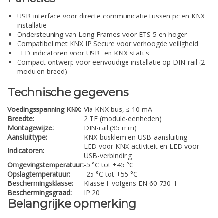
USB-interface voor directe communicatie tussen pc en KNX-
installatie
Ondersteuning van Long Frames voor ETS 5 en hoger
Compatibel met KNX IP Secure voor verhoogde veiligheid
LED-indicatoren voor USB- en KNX-status
Compact ontwerp voor eenvoudige installatie op DIN-rail (2
modulen breed)
Technische gegevens
Voedingsspanning KNX:
Via KNX-bus, ≤ 10 mA
Breedte:
2 TE (module-eenheden)
Montagewijze:
DIN-rail (35 mm)
Aansluittype:
KNX-busklem en USB-aansluiting
LED voor KNX-activiteit en LED voor
Indicatoren:
USB-verbinding
Omgevingstemperatuur:
-5 °C tot +45 °C
Opslagtemperatuur:
-25 °C tot +55 °C
Beschermingsklasse:
Klasse II volgens EN 60 730-1
Beschermingsgraad:
IP 20
Belangrijke opmerking