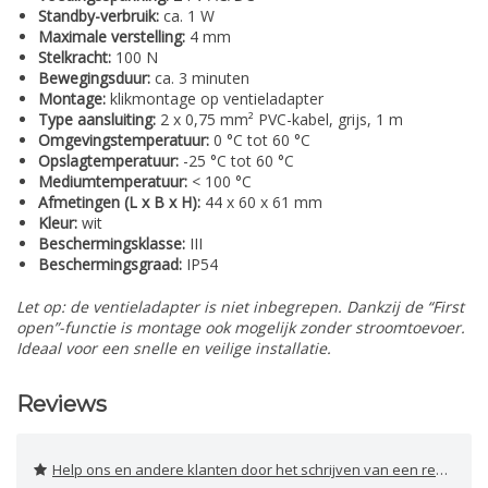
Standby-verbruik:
ca. 1 W
Maximale verstelling:
4 mm
Stelkracht:
100 N
Bewegingsduur:
ca. 3 minuten
Montage:
klikmontage op ventieladapter
Type aansluiting:
2 x 0,75 mm² PVC-kabel, grijs, 1 m
Omgevingstemperatuur:
0 °C tot 60 °C
Opslagtemperatuur:
-25 °C tot 60 °C
Mediumtemperatuur:
< 100 °C
Afmetingen (L x B x H):
44 x 60 x 61 mm
Kleur:
wit
Beschermingsklasse:
III
Beschermingsgraad:
IP54
Let op: de ventieladapter is niet inbegrepen. Dankzij de “First
open”-functie is montage ook mogelijk zonder stroomtoevoer.
Ideaal voor een snelle en veilige installatie.
Reviews
Help ons en andere klanten door het schrijven van een review