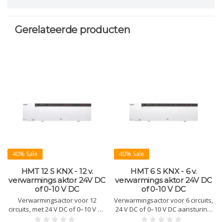
Gerelateerde producten
40% Sale
40% Sale
HMT 12 S KNX - 12 v.
HMT 6 S KNX - 6 v.
verwarmings aktor 24V DC
verwarmings aktor 24V DC
of 0-10 V DC
of 0-10 V DC
Verwarmingsactor voor 12
Verwarmingsactor voor 6 circuits,
circuits, met 24 V DC of 0–10 V DC
24 V DC of 0–10 V DC aansturing.
aansturing. Zonder KNX-
Geen KNX-thermostaat nodig.