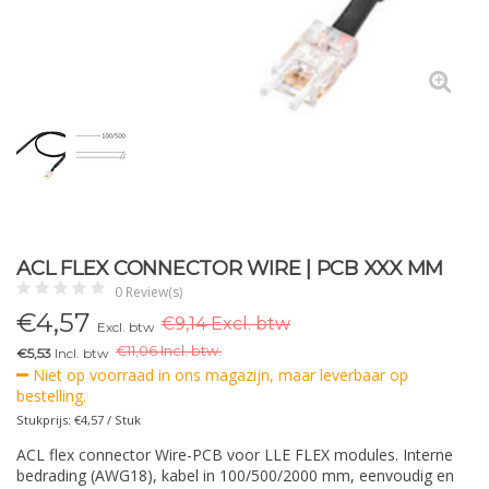
ACL FLEX CONNECTOR WIRE | PCB XXX MM
0 Review(s)
€
4,57
€9,14 Excl. btw
Excl. btw
€
11,06 Incl. btw.
€5,53
Incl. btw
Niet op voorraad in ons magazijn, maar leverbaar op
bestelling.
Stukprijs: €4,57 / Stuk
ACL flex connector Wire-PCB voor LLE FLEX modules. Interne
bedrading (AWG18), kabel in 100/500/2000 mm, eenvoudig en