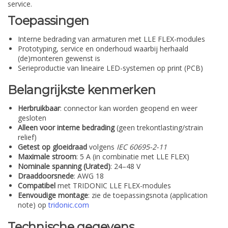
service.
Toepassingen
Interne bedrading van armaturen met LLE FLEX-modules
Prototyping, service en onderhoud waarbij herhaald
(de)monteren gewenst is
Serieproductie van lineaire LED-systemen op print (PCB)
Belangrijkste kenmerken
Herbruikbaar
: connector kan worden geopend en weer
gesloten
Alleen voor interne bedrading
(geen trekontlasting/strain
relief)
Getest op gloeidraad
volgens
IEC 60695-2-11
Maximale stroom
: 5 A (in combinatie met LLE FLEX)
Nominale spanning (Urated)
: 24–48 V
Draaddoorsnede
: AWG 18
Compatibel
met TRIDONIC LLE FLEX-modules
Eenvoudige montage
: zie de toepassingsnota (application
note) op
tridonic.com
Technische gegevens