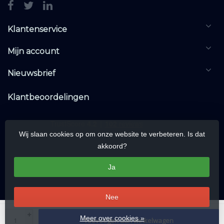
Klantenservice
Mijn account
Nieuwsbrief
Klantbeoordelingen
Wij slaan cookies op om onze website te verbeteren. Is dat
akkoord?
Ja
Nee
© Copyright 2026 KNXwarehouse.com | All rights reserved | Alle rechten
+
Meer over cookies »
Toevoegen aan winkelwagen
voorbehouden