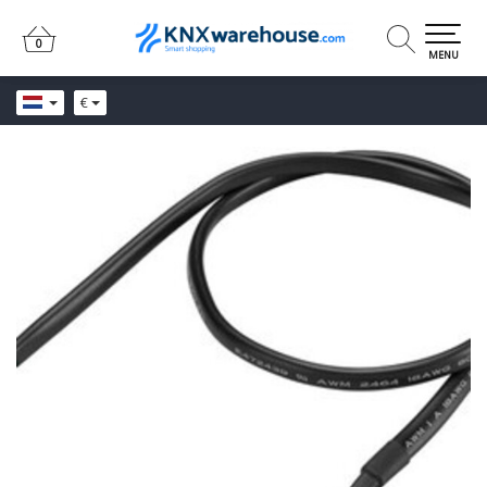
0
0
MENU
€