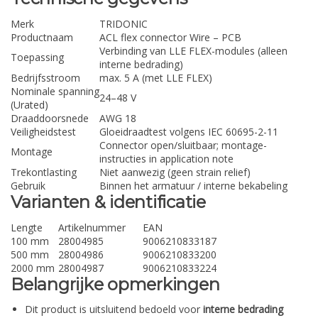
Merk
TRIDONIC
Productnaam
ACL flex connector Wire – PCB
Verbinding van LLE FLEX-modules (alleen
Toepassing
interne bedrading)
Bedrijfsstroom
max. 5 A (met LLE FLEX)
Nominale spanning
24–48 V
(Urated)
Draaddoorsnede
AWG 18
Veiligheidstest
Gloeidraadtest volgens IEC 60695-2-11
Connector open/sluitbaar; montage-
Montage
instructies in application note
Trekontlasting
Niet aanwezig (geen strain relief)
Gebruik
Binnen het armatuur / interne bekabeling
Varianten & identificatie
Lengte
Artikelnummer
EAN
100 mm
28004985
9006210833187
500 mm
28004986
9006210833200
2000 mm
28004987
9006210833224
Belangrijke opmerkingen
Dit product is uitsluitend bedoeld voor
interne bedrading