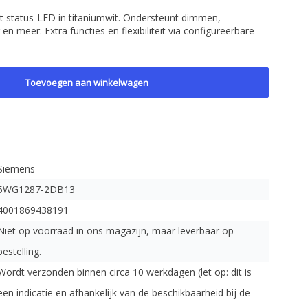
t status-LED in titaniumwit. Ondersteunt dimmen,
en meer. Extra functies en flexibiliteit via configureerbare
Toevoegen aan winkelwagen
Siemens
5WG1287-2DB13
4001869438191
Niet op voorraad in ons magazijn, maar leverbaar op
bestelling.
Wordt verzonden binnen circa 10 werkdagen (let op: dit is
een indicatie en afhankelijk van de beschikbaarheid bij de