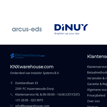
Klantens
KNXwarehouse.com
Klantenservice
Betaalmethod
Onderdeel van
InstaVer Systems B.V.
Verzenden & r
Duitslandlaan 33
Garantie & Rep
2391 PC Hazerswoude-Dorp
Algemene voo
Klantenservice NL & EN 09:00 – 16:00 (CET/CEST)
Privacybeleid
+31 (0) 85 - 023 9075
Over ons
info@knxwarehouse.com
Sitemap