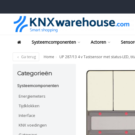
Systeemcomponenten
Actoren
Sensor
Ga terug
Home
UP 287/13 4 v Tastsensor met status-LED, ti
Categorieën
Systeemcomponenten
Energiemeters
Tijdklokken
Interface
KNX voedingen
Gateways