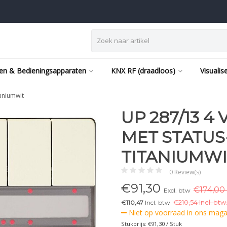
en & Bedieningsapparaten
KNX RF (draadloos)
Visualis
taniumwit
UP 287/13 4
MET STATUS
TITANIUMWI
0 Review(s)
€
91,30
€174,00 
Excl. btw
€110,47
Incl. btw
€
210,54 Incl. btw
Niet op voorraad in ons magaz
Stukprijs: €91,30 / Stuk