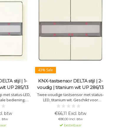
43% Sale
LTA stijl | 1-
KNX-tastsensor DELTA stijl | 2-
 wit UP 285/13
voudig | titanium wit UP 286/13
p met status-LED,
Twee-voudige tastsensor met status-
cale bediening.
LED, titanium wit. Geschikt voor
elbaar, inclusief
verticale bediening met per sensor
g. Buskoppeling
instelbare functies en een LED voor
l. btw
€66,11 Excl. btw
BTM).
oriëntatie in het donker.
l. btw
€80,00 Incl. btw
baar
bestelbaar