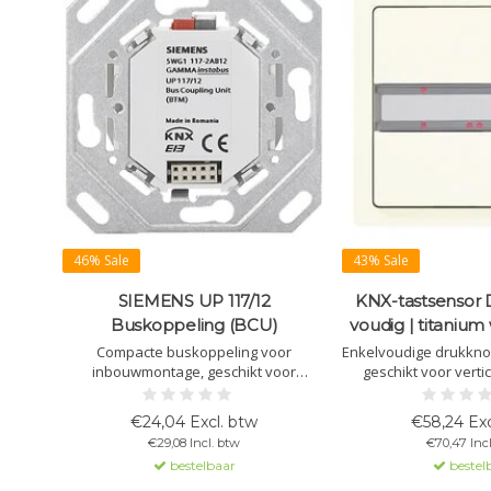
46% Sale
43% Sale
SIEMENS UP 117/12
KNX-tastsensor DE
Buskoppeling (BCU)
voudig | titanium
Compacte buskoppeling voor
Enkelvoudige drukkno
inbouwmontage, geschikt voor
geschikt voor verti
modulair busapparaatverbinding.
Functies per knop inst
Voorzien van een 10-polige BTI-socket.
oriëntatieverlichtin
€24,04 Excl. btw
€58,24 Exc
Diepte: 18 mm.
vereist (
€29,08 Incl. btw
€70,47 Inc
bestelbaar
bestel