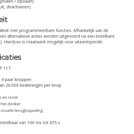
ophalen / opslaan)
it, deactiveren)
eit
iliteit met programmeerbare functies. Afhankelijk van de
en alternatieve acties worden uitgevoerd na een instelbare
s). Hierdoor is maatwerk mogelijk voor uiteenlopende
icaties
P 117
f 4 paar knoppen
n 20.000 bedieningen per knop
s en reset
in het donker
 visuele terugkoppeling
instelbaar van 100 ms tot 655 s