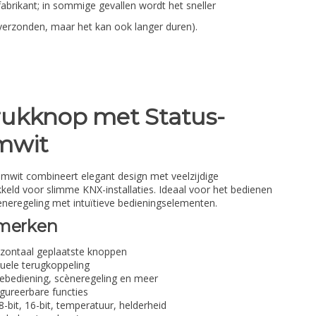
fabrikant; in sommige gevallen wordt het sneller
verzonden, maar het kan ook langer duren).
rukknop met Status-
mwit
umwit combineert elegant design met veelzijdige
ikkeld voor slimme KNX-installaties. Ideaal voor het bedienen
cèneregeling met intuïtieve bedieningselementen.
nmerken
izontaal geplaatste knoppen
uele terugkoppeling
ebediening, scèneregeling en meer
igureerbare functies
-bit, 16-bit, temperatuur, helderheid