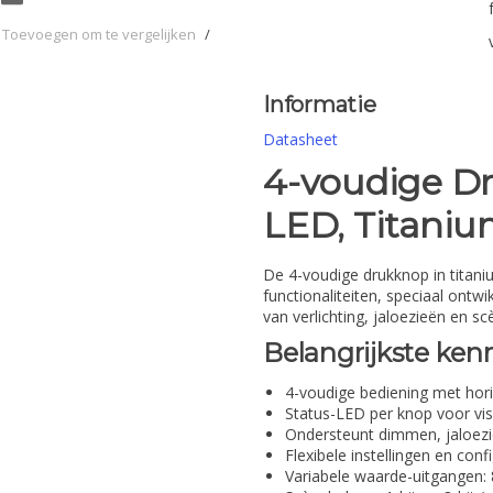
Toevoegen om te vergelijken
/
Informatie
Datasheet
4-voudige D
LED, Titaniu
De 4-voudige drukknop in titani
functionaliteiten, speciaal ontw
van verlichting, jaloezieën en s
Belangrijkste ke
4-voudige bediening met hor
Status-LED per knop voor vis
Ondersteunt dimmen, jaloezi
Flexibele instellingen en conf
Variabele waarde-uitgangen: 8