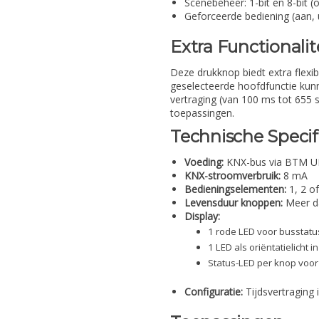
Scènebeheer: 1-bit en 8-bit (
Geforceerde bediening (aan, u
Extra Functionalit
Deze drukknop biedt extra flexib
geselecteerde hoofdfunctie kunn
vertraging (van 100 ms tot 655 
toepassingen.
Technische Specif
Voeding:
KNX-bus via BTM U
KNX-stroomverbruik:
8 mA
Bedieningselementen:
1, 2 o
Levensduur knoppen:
Meer da
Display:
1 rode LED voor busstatu
1 LED als oriëntatielicht 
Status-LED per knop voor
Configuratie:
Tijdsvertraging 