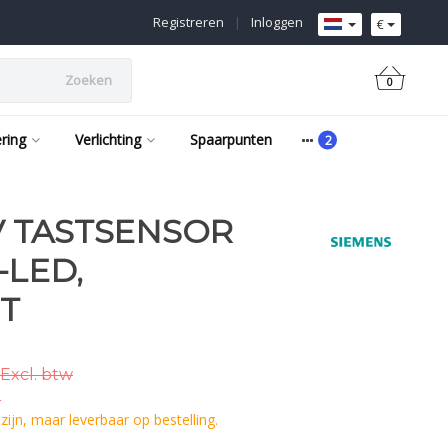
Registreren
|
Inloggen
€
Zoeken
0
ering
Verlichting
Spaarpunten
 V TASTSENSOR
-LED,
T
Excl. btw
.
ijn, maar leverbaar op bestelling.