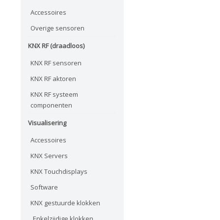
Accessoires
Overige sensoren
KNX RF (draadloos)
KNX RF sensoren
KNX RF aktoren
KNX RF systeem
componenten
Visualisering
Accessoires
KNX Servers
KNX Touchdisplays
Software
KNX gestuurde klokken
Enkelzijdige klokken