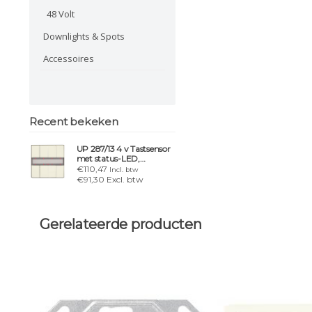
48 Volt
Downlights & Spots
Accessoires
Recent bekeken
UP 287/13 4 v Tastsensor
met status-LED,
titaniumwit
€110,47
Incl. btw
€91,30 Excl. btw
Gerelateerde producten