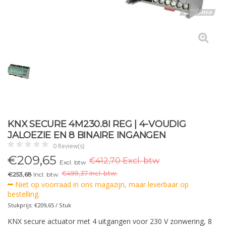
KNX SECURE 4M230.8I REG | 4-VOUDIG
JALOEZIE EN 8 BINAIRE INGANGEN
0 Review(s)
€
209,65
€412,70 Excl. btw
Excl. btw
€
499,37 Incl. btw.
€253,68
Incl. btw
Niet op voorraad in ons magazijn, maar leverbaar op
bestelling.
Stukprijs: €209,65 / Stuk
KNX secure actuator met 4 uitgangen voor 230 V zonwering, 8