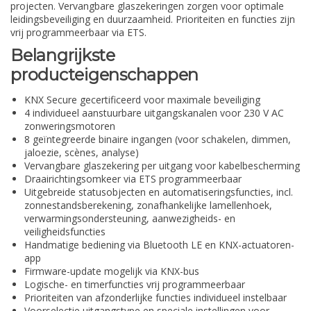
projecten. Vervangbare glaszekeringen zorgen voor optimale
leidingsbeveiliging en duurzaamheid. Prioriteiten en functies zijn
vrij programmeerbaar via ETS.
Belangrijkste
producteigenschappen
KNX Secure gecertificeerd voor maximale beveiliging
4 individueel aanstuurbare uitgangskanalen voor 230 V AC
zonweringsmotoren
8 geïntegreerde binaire ingangen (voor schakelen, dimmen,
jaloezie, scènes, analyse)
Vervangbare glaszekering per uitgang voor kabelbescherming
Draairichtingsomkeer via ETS programmeerbaar
Uitgebreide statusobjecten en automatiseringsfuncties, incl.
zonnestandsberekening, zonafhankelijke lamellenhoek,
verwarmingsondersteuning, aanwezigheids- en
veiligheidsfuncties
Handmatige bediening via Bluetooth LE en KNX-actuatoren-
app
Firmware-update mogelijk via KNX-bus
Logische- en timerfuncties vrij programmeerbaar
Prioriteiten van afzonderlijke functies individueel instelbaar
Voorselectie uitgangstype en speciale instellingen voor