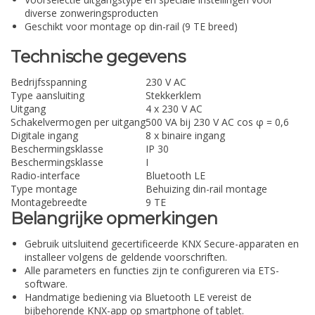
diverse zonweringsproducten
Geschikt voor montage op din-rail (9 TE breed)
Technische gegevens
Bedrijfsspanning
230 V AC
Type aansluiting
Stekkerklem
Uitgang
4 x 230 V AC
Schakelvermogen per uitgang
500 VA bij 230 V AC cos φ = 0,6
Digitale ingang
8 x binaire ingang
Beschermingsklasse
IP 30
Beschermingsklasse
I
Radio-interface
Bluetooth LE
Type montage
Behuizing din-rail montage
Montagebreedte
9 TE
Belangrijke opmerkingen
Gebruik uitsluitend gecertificeerde KNX Secure-apparaten en
installeer volgens de geldende voorschriften.
Alle parameters en functies zijn te configureren via ETS-
software.
Handmatige bediening via Bluetooth LE vereist de
bijbehorende KNX-app op smartphone of tablet.