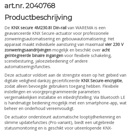
art.nr. 2040768
Productbeschrijving
De
KNX secure 4M230.8I Din-rail
van WAREMA is een
geavanceerde KNX Secure-actuator voor professionele
zonweringsautomatisering en gebouwautomatisering. Het
apparaat maakt individuele aansturing van maximaal
vier 230 V
zonweringsaandrijvingen
mogelijk en beschikt over
acht
geïntegreerde binaire ingangen
voor flexibele schakeling,
scenebesturing, jaloeziebediening of andere
automatiseringsfuncties.
Deze actuator voldoet aan de strengste eisen op het gebied van
digitale veiligheid dankzij gecertificeerde
KNX Secure-encryptie
,
zodat alleen bevoegde gebruikers toegang hebben. Flexibele
instellingen en voorgeprogrammeerde parameters
vergemakkelijken installatie en inbedrijfstelling. Via Bluetooth LE
is handmatige bediening mogelijk met een smartphone-app, wat
beheer en onderhoud vereenvoudigt.
De actuator ondersteunt automatische looptijdherkenning en
slimme updatefuncties (Pro-variant), biedt een uitgebreide
statusmonitoring en is geschikt voor uiteenlopende KNX-