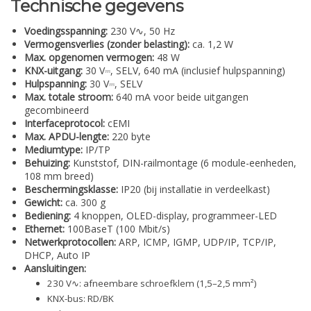
Technische gegevens
Voedingsspanning:
230 V∿, 50 Hz
Vermogensverlies (zonder belasting):
ca. 1,2 W
Max. opgenomen vermogen:
48 W
KNX-uitgang:
30 V⎓, SELV, 640 mA (inclusief hulpspanning)
Hulpspanning:
30 V⎓, SELV
Max. totale stroom:
640 mA voor beide uitgangen
gecombineerd
Interfaceprotocol:
cEMI
Max. APDU-lengte:
220 byte
Mediumtype:
IP/TP
Behuizing:
Kunststof, DIN-railmontage (6 module-eenheden,
108 mm breed)
Beschermingsklasse:
IP20 (bij installatie in verdeelkast)
Gewicht:
ca. 300 g
Bediening:
4 knoppen, OLED-display, programmeer-LED
Ethernet:
100BaseT (100 Mbit/s)
Netwerkprotocollen:
ARP, ICMP, IGMP, UDP/IP, TCP/IP,
DHCP, Auto IP
Aansluitingen:
230 V∿: afneembare schroefklem (1,5–2,5 mm²)
KNX-bus: RD/BK