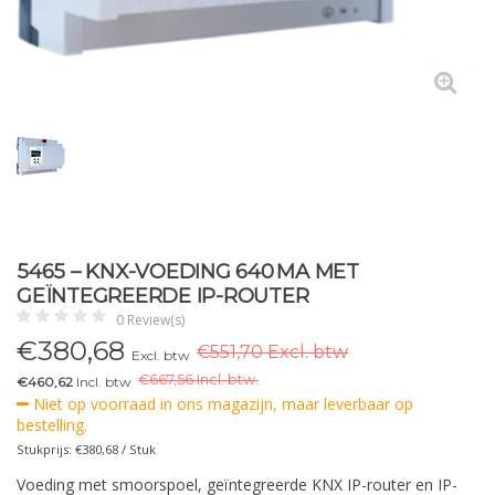
5465 – KNX-VOEDING 640 MA MET
GEÏNTEGREERDE IP-ROUTER
0 Review(s)
€
380,68
€551,70 Excl. btw
Excl. btw
€
667,56 Incl. btw.
€460,62
Incl. btw
Niet op voorraad in ons magazijn, maar leverbaar op
bestelling.
Stukprijs: €380,68 / Stuk
Voeding met smoorspoel, geïntegreerde KNX IP-router en IP-