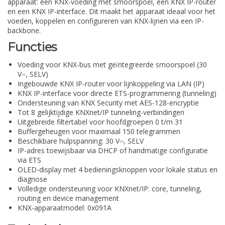
apparaat: een KNX-voeding met smoorspoel, een KNX IP-router
en een KNX IP-interface. Dit maakt het apparaat ideaal voor het
voeden, koppelen en configureren van KNX-lijnen via een IP-
backbone.
Functies
Voeding voor KNX-bus met geïntegreerde smoorspoel (30
V⎓, SELV)
Ingebouwde KNX IP-router voor lijnkoppeling via LAN (IP)
KNX IP-interface voor directe ETS-programmering (tunneling)
Ondersteuning van KNX Security met AES-128-encryptie
Tot 8 gelijktijdige KNXnet/IP tunneling-verbindingen
Uitgebreide filtertabel voor hoofdgroepen 0 t/m 31
Buffergeheugen voor maximaal 150 telegrammen
Beschikbare hulpspanning: 30 V⎓, SELV
IP-adres toewijsbaar via DHCP of handmatige configuratie
via ETS
OLED-display met 4 bedieningsknoppen voor lokale status en
diagnose
Volledige ondersteuning voor KNXnet/IP: core, tunneling,
routing en device management
KNX-apparaatmodel: 0x091A