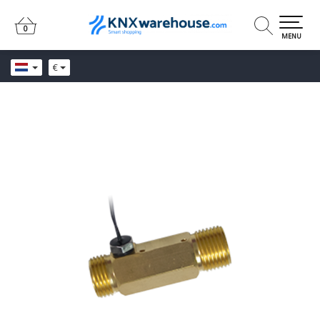
0
0
MENU
€