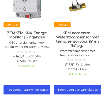
13% Sale
19% Sale
ZEMKEM KNX-Energie
KEM-accessoire -
Monitor | 5 ingangen
Waterstroomsensor met
temp. sensor voor ½” en
KNX-energiemonitor voor
¾” pijp
stroom, water en warmte. Meet 3
elektriciteitscircuits (20 A), 4
Waterstroomsensor met
waterstromen en 2
temperatuursonde voor
€142,81 Excl. btw
klimaatsystemen. Inclusief 10
nauwkeurige metingen.
€172,80 Incl. btw
logische functies, meldingen en
Helicoïdaal rotorontwerp, Hall-
€15,91 Excl. btw
bestelbaar
gegevensopslag bij busuitval.
sensortechnologie en robuuste
€19,26 Incl. btw
messing behuizing.
bestelbaar
Toevoegen aan winkelwagen
Toevoegen aan winkelwagen