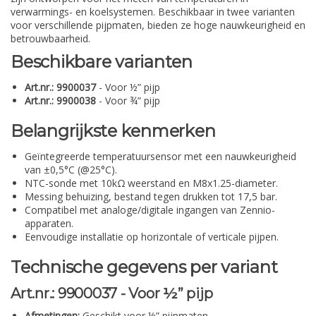
verwarmings- en koelsystemen. Beschikbaar in twee varianten
voor verschillende pijpmaten, bieden ze hoge nauwkeurigheid en
betrouwbaarheid.
Beschikbare varianten
Art.nr.: 9900037
- Voor ½” pijp
Art.nr.: 9900038
- Voor ¾” pijp
Belangrijkste kenmerken
Geïntegreerde temperatuursensor met een nauwkeurigheid
van ±0,5°C (@25°C).
NTC-sonde met 10kΩ weerstand en M8x1.25-diameter.
Messing behuizing, bestand tegen drukken tot 17,5 bar.
Compatibel met analoge/digitale ingangen van Zennio-
apparaten.
Eenvoudige installatie op horizontale of verticale pijpen.
Technische gegevens per variant
Art.nr.: 9900037 - Voor ½” pijp
Afmetingen:
Geschikt voor ½” pijpmaten