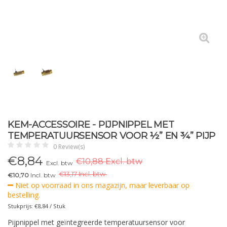
KEM-ACCESSOIRE - PIJPNIPPEL MET
TEMPERATUURSENSOR VOOR ½” EN ¾” PIJP
0 Review(s)
€
8,84
€10,88 Excl. btw
Excl. btw
€
13,17 Incl. btw.
€10,70
Incl. btw
Niet op voorraad in ons magazijn, maar leverbaar op
bestelling.
Stukprijs: €8,84 / Stuk
Pijpnippel met geïntegreerde temperatuursensor voor