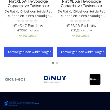
Flat XL X4 | 4-voudige
Flat XL X6 | 6-voudige
Capacitieve Tastsensor
Capacitieve Tastsensor
De Flat XL X4 behoort tot de Flat
De Flat XL X6 behoort tot de Flat
XL-serie en is een 4-voudige
XL-serie en is een 6-voudige
capacitieve tastsensor met
capacitieve tastsensor met
programmeerbare knoppen,
programmeerbare knoppen,
€143,47 Excl. btw
€158,28 Excl. btw
LED-achtergrondverlichting,
LED-achtergrondverlichting,
€173,60 Incl. btw
€191,52 Incl. btw
nabijheids- en
nabijheids- en
bestelbaar
bestelbaar
helderheidssensor, ingebouwde
helderheidssensor, ingebouwde
thermostaat en
thermostaat en
temperatuursonde.
temperatuursonde.
Toevoegen aan winkelwagen
Toevoegen aan winkelwagen