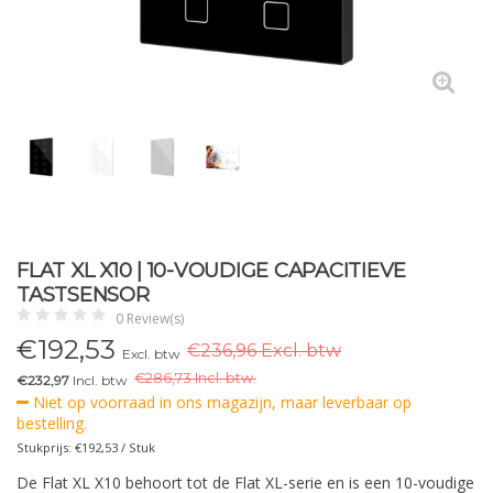
FLAT XL X10 | 10-VOUDIGE CAPACITIEVE
TASTSENSOR
0 Review(s)
€
192,53
€236,96 Excl. btw
Excl. btw
€
286,73 Incl. btw.
€232,97
Incl. btw
Niet op voorraad in ons magazijn, maar leverbaar op
bestelling.
Stukprijs: €192,53 / Stuk
De Flat XL X10 behoort tot de Flat XL-serie en is een 10-voudige