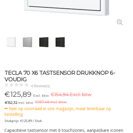
TECLA 70 X6 TASTSENSOR DRUKKNOP 6-
VOUDIG
0 Review(s)
€
125,89
€154,94 Excl. btw
Excl. btw
€
187,48 Incl. btw.
€152,32
Incl. btw
Niet op voorraad in ons magazijn, maar leverbaar op
bestelling.
Stukprijs: €125,89 / Stuk
Capacitieve tastsensor met 6 touchzones, aanpasbare iconen