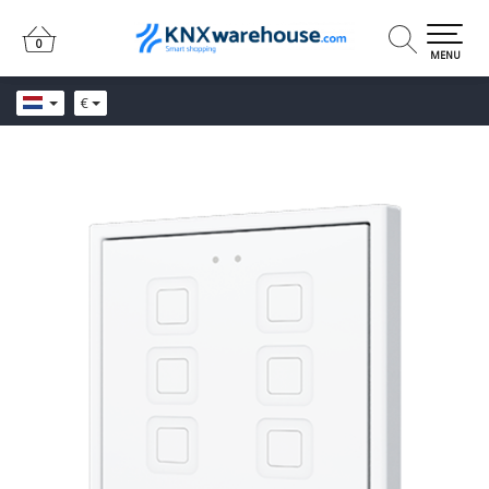
0
0
MENU
€