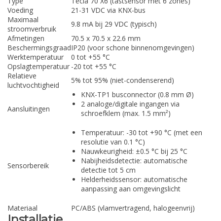
Type
Tecla 70 X6 (tastsensor met 6 zones)
Voeding
21-31 VDC via KNX-bus
Maximaal
9.8 mA bij 29 VDC (typisch)
stroomverbruik
Afmetingen
70.5 x 70.5 x 22.6 mm
Beschermingsgraad
IP20 (voor schone binnenomgevingen)
Werktemperatuur
0 tot +55 °C
Opslagtemperatuur
-20 tot +55 °C
Relatieve
5% tot 95% (niet-condenserend)
luchtvochtigheid
KNX-TP1 busconnector (0.8 mm Ø)
2 analoge/digitale ingangen via
Aansluitingen
schroefklem (max. 1.5 mm²)
Temperatuur: -30 tot +90 °C (met een
resolutie van 0.1 °C)
Nauwkeurigheid: ±0.5 °C bij 25 °C
Nabijheidsdetectie: automatische
Sensorbereik
detectie tot 5 cm
Helderheidssensor: automatische
aanpassing aan omgevingslicht
Materiaal
PC/ABS (vlamvertragend, halogeenvrij)
Installatie