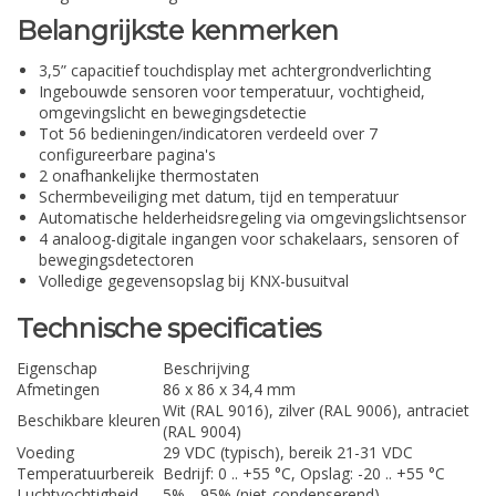
Belangrijkste kenmerken
3,5” capacitief touchdisplay met achtergrondverlichting
Ingebouwde sensoren voor temperatuur, vochtigheid,
omgevingslicht en bewegingsdetectie
Tot 56 bedieningen/indicatoren verdeeld over 7
configureerbare pagina's
2 onafhankelijke thermostaten
Schermbeveiliging met datum, tijd en temperatuur
Automatische helderheidsregeling via omgevingslichtsensor
4 analoog-digitale ingangen voor schakelaars, sensoren of
bewegingsdetectoren
Volledige gegevensopslag bij KNX-busuitval
Technische specificaties
Eigenschap
Beschrijving
Afmetingen
86 x 86 x 34,4 mm
Wit (RAL 9016), zilver (RAL 9006), antraciet
Beschikbare kleuren
(RAL 9004)
Voeding
29 VDC (typisch), bereik 21-31 VDC
Temperatuurbereik
Bedrijf: 0 .. +55 °C, Opslag: -20 .. +55 °C
Luchtvochtigheid
5% .. 95% (niet-condenserend)