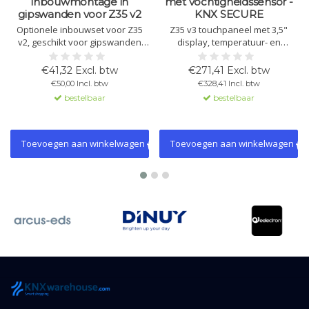
inbouwmontage in
met vochtigheidssensor -
gipswanden voor Z35 v2
KNX SECURE
Optionele inbouwset voor Z35
Z35 v3 touchpaneel met 3,5"
v2, geschikt voor gipswanden
display, temperatuur- en
van 13-18 mm. Niet geschikt voor
vochtigheidssensoren, 4
brandwerende muren. Interne
ingangen, 2 thermostaten en
€41,32 Excl. btw
€271,41 Excl. btw
temperatuursonde en geluid
helderheid/proximiteitssensor.
€50,00 Incl. btw
€328,41 Incl. btw
gedeactiveerd.
Ondersteuning voor KNX Secure.
bestelbaar
bestelbaar
Toevoegen aan winkelwagen
Toevoegen aan winkelwagen