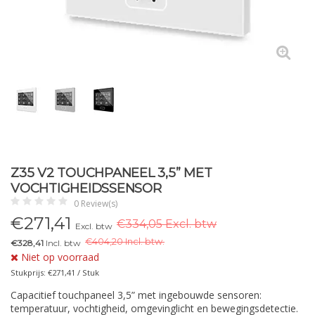
Z35 V2 TOUCHPANEEL 3,5” MET
VOCHTIGHEIDSSENSOR
0 Review(s)
€
271,41
€334,05 Excl. btw
Excl. btw
€
404,20 Incl. btw.
€328,41
Incl. btw
Niet op voorraad
Stukprijs: €271,41 / Stuk
Capacitief touchpaneel 3,5” met ingebouwde sensoren:
temperatuur, vochtigheid, omgevinglicht en bewegingsdetectie.