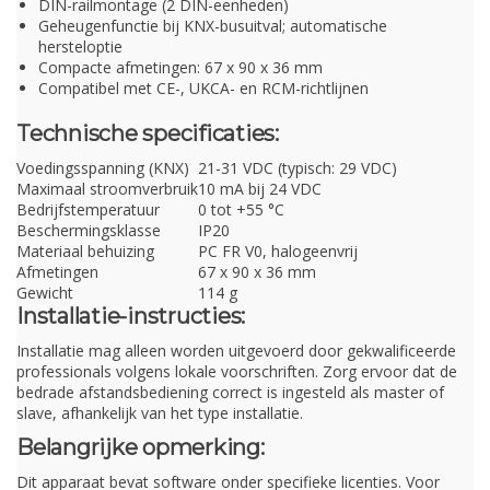
DIN-railmontage (2 DIN-eenheden)
Geheugenfunctie bij KNX-busuitval; automatische
hersteloptie
Compacte afmetingen: 67 x 90 x 36 mm
Compatibel met CE-, UKCA- en RCM-richtlijnen
Technische specificaties:
Voedingsspanning (KNX)
21-31 VDC (typisch: 29 VDC)
Maximaal stroomverbruik
10 mA bij 24 VDC
Bedrijfstemperatuur
0 tot +55 °C
Beschermingsklasse
IP20
Materiaal behuizing
PC FR V0, halogeenvrij
Afmetingen
67 x 90 x 36 mm
Gewicht
114 g
Installatie-instructies:
Installatie mag alleen worden uitgevoerd door gekwalificeerde
professionals volgens lokale voorschriften. Zorg ervoor dat de
bedrade afstandsbediening correct is ingesteld als master of
slave, afhankelijk van het type installatie.
Belangrijke opmerking:
Dit apparaat bevat software onder specifieke licenties. Voor