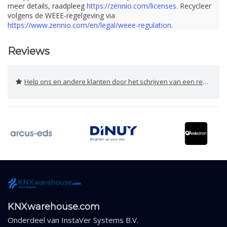
meer details, raadpleeg
https://zennio.com/licenses
. Recycleer
volgens de WEEE-regelgeving via
https://www.zennio.com/en/legal/weee-regulation
.
Reviews
Help ons en andere klanten door het schrijven van een review
KNXwarehouse.com
Onderdeel van
InstaVer Systems B.V.