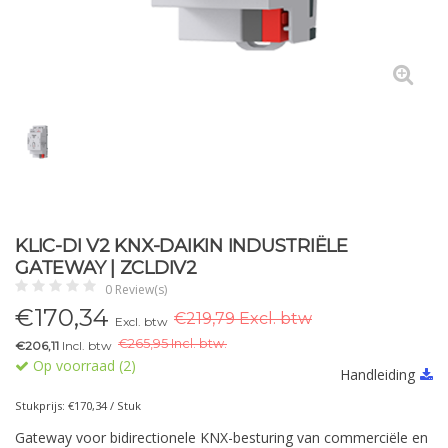
KLIC-DI V2 KNX-DAIKIN INDUSTRIËLE
GATEWAY | ZCLDIV2
0 Review(s)
€
170,34
€219,79 Excl. btw
Excl. btw
€
265,95 Incl. btw.
€206,11
Incl. btw
Op voorraad (2)
Handleiding
Stukprijs: €170,34 / Stuk
Gateway voor bidirectionele KNX-besturing van commerciële en