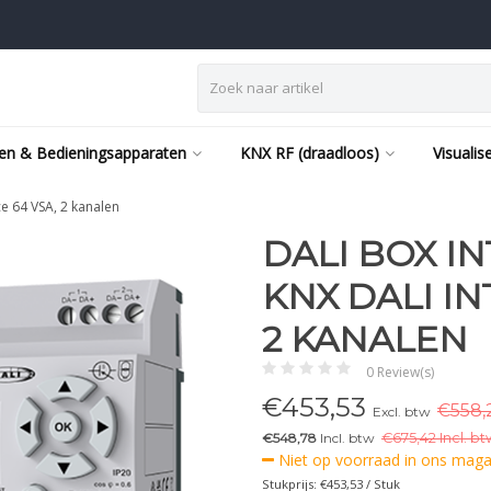
en & Bedieningsapparaten
KNX RF (draadloos)
Visualis
ce 64 VSA, 2 kanalen
DALI BOX IN
KNX DALI IN
2 KANALEN
0 Review(s)
€
453,53
€558,
Excl. btw
€548,78
Incl. btw
€
675,42 Incl. bt
Niet op voorraad in ons magaz
Stukprijs: €453,53 / Stuk