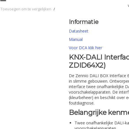
Toevoegen om te vergelijken
/
Informatie
Datasheet
Manual
Voor DCA klik hier
KNX-DALI Interface
ZDID64X2)
De Zennio DALI BOX Interface 64
in slimme gebouwen. Ontworpen
interface twee onafhankelijke D
voorschakelapparaten. De inter
(kleurbeheer) en beschikt over 
foutdiagnose.
Belangrijke kenm
Twee onafhankelijke DALI-ka
voorschakelapparaten.