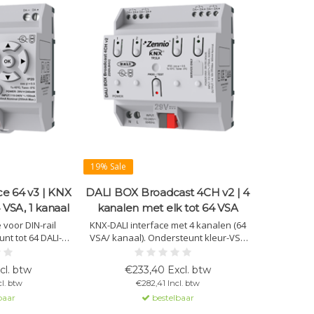
19% Sale
e 64 v3 | KNX
DALI BOX Broadcast 4CH v2 | 4
 VSA, 1 kanaal
kanalen met elk tot 64 VSA
 voor DIN-rail
KNX-DALI interface met 4 kanalen (64
t tot 64 DALI-
VSA/ kanaal). Ondersteunt kleur-VSA
en per kanaal.
(DT8), 20 scènes, handmatige
DT8, inclusief
bediening, foutdetectie, en
cl. btw
€233,40 Excl. btw
tdetectie.
automatische VSA-detectie.
l. btw
€282,41 Incl. btw
baar
bestelbaar