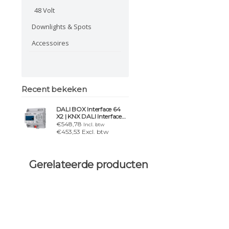
48 Volt
Downlights & Spots
Accessoires
Recent bekeken
DALI BOX Interface 64
X2 | KNX DALI Interface
64 VSA, 2 kanalen
€548,78
Incl. btw
€453,53 Excl. btw
Gerelateerde producten