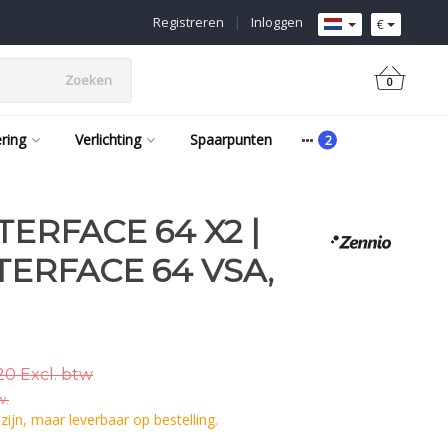
Registreren
|
Inloggen
€
Zoeken
0
ering
Verlichting
Spaarpunten
TERFACE 64 X2 |
TERFACE 64 VSA,
20 Excl. btw
w.
ijn, maar leverbaar op bestelling.