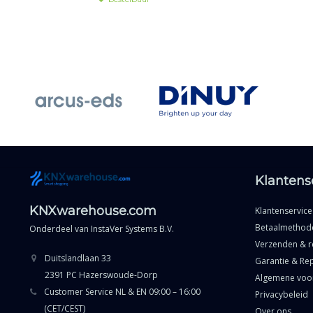
Klantens
KNXwarehouse.com
Klantenservice
Betaalmethod
Onderdeel van
InstaVer Systems B.V.
Verzenden & r
Duitslandlaan 33
Garantie & Rep
2391 PC Hazerswoude-Dorp
Algemene voo
Customer Service NL & EN 09:00 – 16:00
Privacybeleid
(CET/CEST)
Over ons