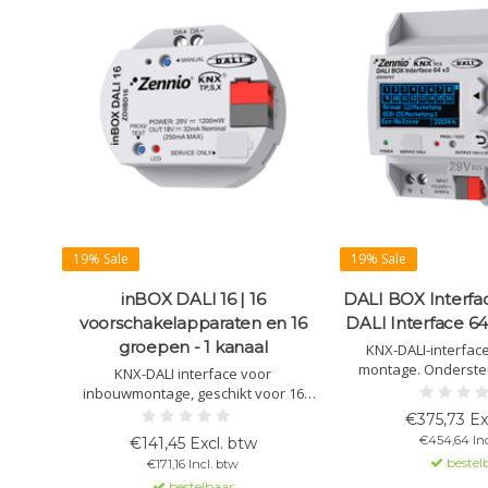
19% Sale
19% Sale
inBOX DALI 16 | 16
DALI BOX Interfac
voorschakelapparaten en 16
DALI Interface 64
groepen - 1 kanaal
KNX-DALI-interface
montage. Ondersteun
KNX-DALI interface voor
voorschakelapparat
inbouwmontage, geschikt voor 16
Compatibel met DT1/
voorschakelapparaten en 16 groepen.
€375,73 Ex
display en fou
Eén kanaal, geen externe voeding
€454,64 Inc
€141,45 Excl. btw
nodig. Ondersteunt DALI-2, KNX Secure.
bestel
€171,16 Incl. btw
bestelbaar