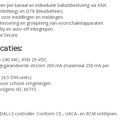
n per kanaal en individuele ballastbesturing via KNX.
lichting) en DT8 (kleurbeheer).
) voor instellingen en meldingen.
essering en groepering van voorschakelapparaten.
-by en auto-off inbegrepen.
a Secure.
caties:
0-240 VAC, KNX 29 VDC.
gegarandeerde stroom 200 mA (maximaal 250 mA per
(4,5 DIN-units).
 voor schone omgevingen.
volgens IEC 60715.
 DALI-2 controller. Conform CE-, UKCA- en RCM-richtlijnen.