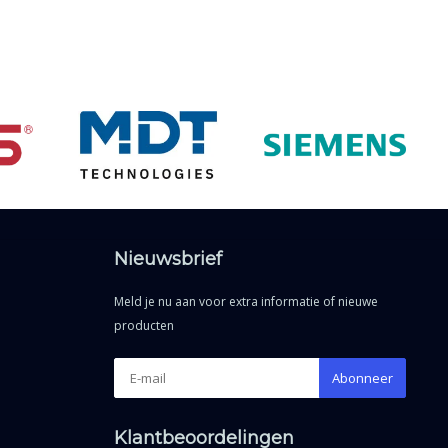
Nieuwsbrief
Meld je nu aan voor extra informatie of nieuwe
producten
Abonneer
Klantbeoordelingen