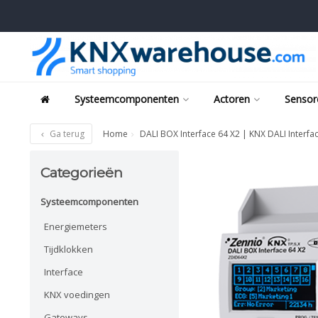
Systeemcomponenten
Actoren
Sensor
Ga terug
Home
DALI BOX Interface 64 X2 | KNX DALI Interfa
Categorieën
Systeemcomponenten
Energiemeters
Tijdklokken
Interface
KNX voedingen
Gateways