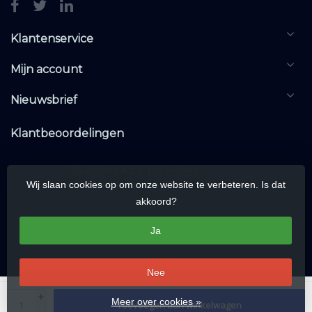
Klantenservice
Mijn account
Nieuwsbrief
Klantbeoordelingen
Wij slaan cookies op om onze website te verbeteren. Is dat
akkoord?
Ja
Nee
© Copyright 2026 KNXwarehouse.com | All rights reserved | Alle rechten
+
Meer over cookies »
Toevoegen aan winkelwagen
voorbehouden
-