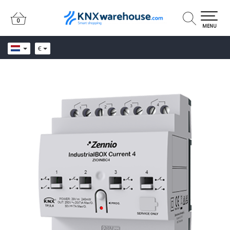
0
0
MENU
€