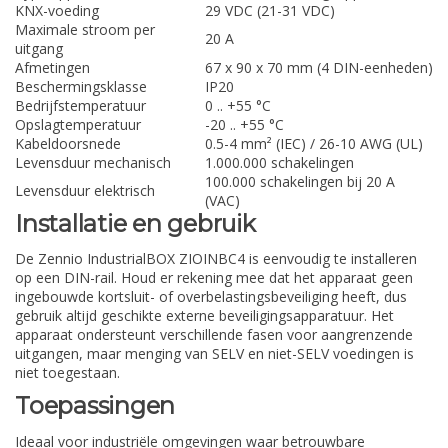
KNX-voeding
29 VDC (21-31 VDC)
Maximale stroom per
20 A
uitgang
Afmetingen
67 x 90 x 70 mm (4 DIN-eenheden)
Beschermingsklasse
IP20
Bedrijfstemperatuur
0 .. +55 °C
Opslagtemperatuur
-20 .. +55 °C
Kabeldoorsnede
0.5-4 mm² (IEC) / 26-10 AWG (UL)
Levensduur mechanisch
1.000.000 schakelingen
100.000 schakelingen bij 20 A
Levensduur elektrisch
(VAC)
Installatie en gebruik
De Zennio IndustrialBOX ZIOINBC4 is eenvoudig te installeren
op een DIN-rail. Houd er rekening mee dat het apparaat geen
ingebouwde kortsluit- of overbelastingsbeveiliging heeft, dus
gebruik altijd geschikte externe beveiligingsapparatuur. Het
apparaat ondersteunt verschillende fasen voor aangrenzende
uitgangen, maar menging van SELV en niet-SELV voedingen is
niet toegestaan.
Toepassingen
Ideaal voor industriële omgevingen waar betrouwbare