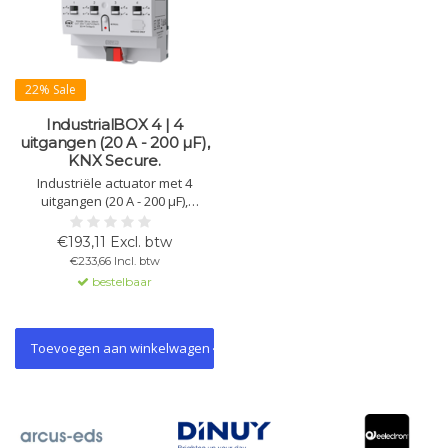
22% Sale
IndustrialBOX 4 | 4
uitgangen (20 A - 200 µF),
KNX Secure.
Industriële actuator met 4
uitgangen (20 A - 200 µF),
geschikt voor DIN-rail, KNX
Secure, handmatige bediening,
€193,11 Excl. btw
logische functies en veelzijdige
€233,66 Incl. btw
toepassingen.
bestelbaar
Toevoegen aan winkelwagen