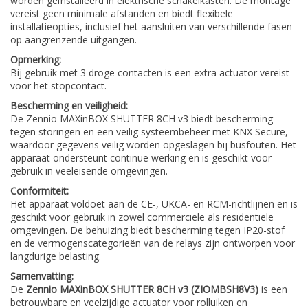
worden geïnstalleerd in elektrische schakelkasten. De montage
vereist geen minimale afstanden en biedt flexibele
installatieopties, inclusief het aansluiten van verschillende fasen
op aangrenzende uitgangen.
Opmerking:
Bij gebruik met 3 droge contacten is een extra actuator vereist
voor het stopcontact.
Bescherming en veiligheid:
De Zennio MAXinBOX SHUTTER 8CH v3 biedt bescherming
tegen storingen en een veilig systeembeheer met KNX Secure,
waardoor gegevens veilig worden opgeslagen bij busfouten. Het
apparaat ondersteunt continue werking en is geschikt voor
gebruik in veeleisende omgevingen.
Conformiteit:
Het apparaat voldoet aan de CE-, UKCA- en RCM-richtlijnen en is
geschikt voor gebruik in zowel commerciële als residentiële
omgevingen. De behuizing biedt bescherming tegen IP20-stof
en de vermogenscategorieën van de relays zijn ontworpen voor
langdurige belasting.
Samenvatting:
De
Zennio MAXinBOX SHUTTER 8CH v3 (ZIOMBSH8V3)
is een
betrouwbare en veelzijdige actuator voor rolluiken en