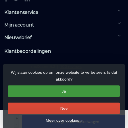
Klantenservice
Mijn account
Nieuwsbrief
Klantbeoordelingen
Wij slaan cookies op om onze website te verbeteren. Is dat
akkoord?
Ja
Nee
© Copyright 2026 KNXwarehouse.com | All rights reserved | Alle rechten
+
Meer over cookies »
Toevoegen aan winkelwagen
voorbehouden
-