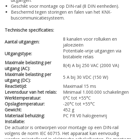
uitgangen.
Geschikt voor montage op DIN-rail (8 DIN eenheden).
Beschermd tegen storingen en falen van het KNX-
buscommunicatiesysteem.
Technische specificaties:
8 kanalen voor rolluiken en
Aantal uitgangen:
jaloezieën
Potentiale-vrije uitgangen via
Uitgangstype:
bistabiele relais
Maximale belasting per
8(4) A bij 250 VAC (2000 VA)
uitgang (AC):
Maximale belasting per
5 A bij 30 VDC (150 W)
uitgang (DC):
Reactietijd:
Maximaal 15 ms
Levensduur van het relais:
Minimaal 1.000.000 schakelingen
Werktemperatuur:
0°C tot +55°C
Opslagtemperatuur:
-20°C tot +55°C
Gewicht:
452 g
Materiaal behuizing:
PC FR V0 halogeenvrij
Installatie:
De actuator is ontworpen voor montage op een DIN-rail
volgens de norm IEC 60715. Het apparaat kan eenvoudig