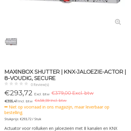
MAXINBOX SHUTTER | KNX-JALOEZIE-ACTOR |
8-VOUDIG, SECURE
0 Review(s)
€
293,72
€379,00 Excl. btw
Excl. btw
€
458,59 Incl. btw.
€355,41
Incl. btw
Niet op voorraad in ons magazijn, maar leverbaar op
bestelling.
Stukprijs: €293,72 / Stuk
Actuator voor rolluiken en jaloezieën met 8 kanalen en KNX