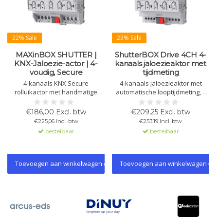
22% Sale
23% Sale
MAXinBOX SHUTTER |
ShutterBOX Drive 4CH 4-
KNX-Jaloezie-actor | 4-
kanaals jaloezieaktor met
voudig, Secure
tijdmeting
4-kanaals KNX Secure
4-kanaals jaloezieaktor met
rolluikactor met handmatige
automatische looptijdmeting, 6
bediening, 20 logische functies
alarmen per kanaal, handmatige
en gegevensbehoud bij
bediening met LED-indicatie, KNX
€186,00 Excl. btw
€209,25 Excl. btw
busstoring. Geschikt voor DIN-
Secure-ondersteuning, en
€225,06 Incl. btw
€253,19 Incl. btw
railmontage. Ideaal voor
logische functies.
bestelbaar
bestelbaar
efficiënte besturing van
jaloezieën of rolluiken.
Toevoegen aan winkelwagen
Toevoegen aan winkelwagen