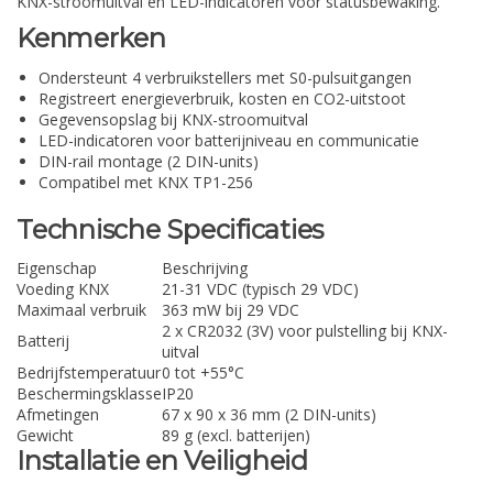
KNX-stroomuitval en LED-indicatoren voor statusbewaking.
Kenmerken
Ondersteunt 4 verbruikstellers met S0-pulsuitgangen
Registreert energieverbruik, kosten en CO2-uitstoot
Gegevensopslag bij KNX-stroomuitval
LED-indicatoren voor batterijniveau en communicatie
DIN-rail montage (2 DIN-units)
Compatibel met KNX TP1-256
Technische Specificaties
Eigenschap
Beschrijving
Voeding KNX
21-31 VDC (typisch 29 VDC)
Maximaal verbruik
363 mW bij 29 VDC
2 x CR2032 (3V) voor pulstelling bij KNX-
Batterij
uitval
Bedrijfstemperatuur
0 tot +55°C
Beschermingsklasse
IP20
Afmetingen
67 x 90 x 36 mm (2 DIN-units)
Gewicht
89 g (excl. batterijen)
Installatie en Veiligheid