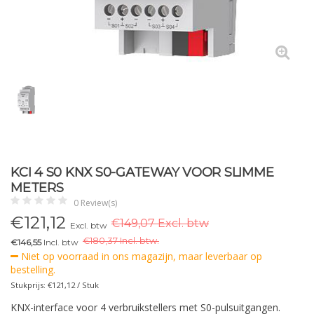
KCI 4 S0 KNX S0-GATEWAY VOOR SLIMME
METERS
0 Review(s)
€
121,12
€149,07 Excl. btw
Excl. btw
€
180,37 Incl. btw.
€146,55
Incl. btw
Niet op voorraad in ons magazijn, maar leverbaar op
bestelling.
Stukprijs: €121,12 / Stuk
KNX-interface voor 4 verbruikstellers met S0-pulsuitgangen.