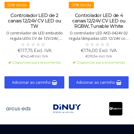
25% Venda
25% Venda
Controlador LED de 2
Controlador LED de 4
canais 12/24V CV LED ou
canais 12/24V CV LED ou
TW
RGBW, Tunable White
O controlador de LED embutido
O controlador LED AKD-0424V.02
regula LEDs CV de 12V/24V,
regula lâmpadas LED 12/24V com
oferece Tunable White, RGB(W)
4 canais, oferecendo modos
e controle dinâmico de luz
Tunable White e RGBW, com
€117,75 Excl. IVA
€174,00 Excl. IVA
diurna. 2 canais, cada um de 3A.
velocidades de atenuação
€142,48 Incl. IVA
€210,54 Incl. IVA
variáveis e automação
Disponível para encomenda
Disponível para encomenda
Adicionar ao carrinho
Adicionar ao carrinho