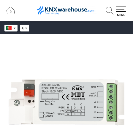
0
0
MENU
€