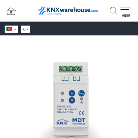
0
0
MENU
€