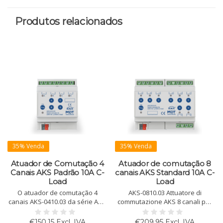
Produtos relacionados
35% Venda
35% Venda
Atuador de Comutação 4
Atuador de comutação 8
Canais AKS Padrão 10A C-
canais AKS Standard 10A C-
Load
Load
O atuador de comutação 4
AKS-0810.03 Attuatore di
canais AKS-0410.03 da série AKS
commutazione AKS 8 canali per
suporta 10A, 140 µF C-load,
applicazioni standard. Supporta
oferecendo funções lógicas
carichi di 10A con 140 µF C-Load.
€150,15 Excl. IVA
€209,95 Excl. IVA