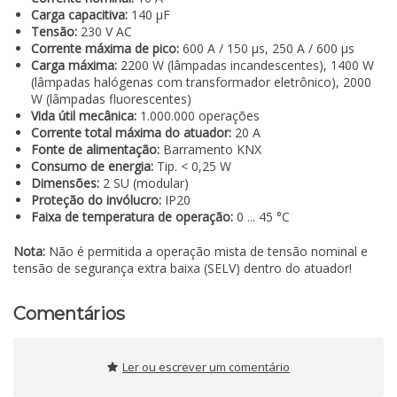
Carga capacitiva:
140 µF
Tensão:
230 V AC
Corrente máxima de pico:
600 A / 150 µs, 250 A / 600 µs
Carga máxima:
2200 W (lâmpadas incandescentes), 1400 W
(lâmpadas halógenas com transformador eletrônico), 2000
W (lâmpadas fluorescentes)
Vida útil mecânica:
1.000.000 operações
Corrente total máxima do atuador:
20 A
Fonte de alimentação:
Barramento KNX
Consumo de energia:
Tip. < 0,25 W
Dimensões:
2 SU (modular)
Proteção do invólucro:
IP20
Faixa de temperatura de operação:
0 ... 45 °C
Nota:
Não é permitida a operação mista de tensão nominal e
tensão de segurança extra baixa (SELV) dentro do atuador!
Comentários
Ler ou escrever um comentário