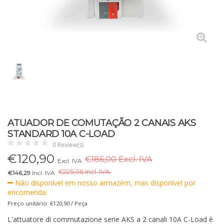
ATUADOR DE COMUTAÇÃO 2 CANAIS AKS
STANDARD 10A C-LOAD
0 Review(s)
€
120,90
€186,00 Excl. IVA
Excl. IVA
€
225,06 Incl. IVA.
€146,29
Incl. IVA
Não disponível em nosso armazém, mas disponível por
encomenda.
Preço unitário: €120,90 / Peça
L'attuatore di commutazione serie AKS a 2 canali 10A C-Load è