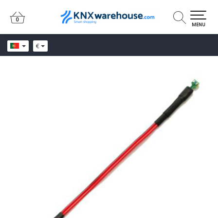
0
0
MENU
€