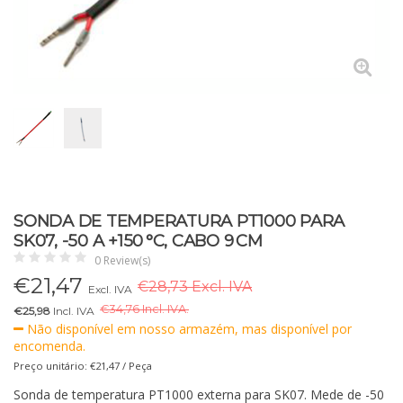
SONDA DE TEMPERATURA PT1000 PARA
SK07, -50 A +150 °C, CABO 9 CM
0 Review(s)
€
21,47
€28,73 Excl. IVA
Excl. IVA
€
34,76 Incl. IVA.
€25,98
Incl. IVA
Não disponível em nosso armazém, mas disponível por
encomenda.
Preço unitário: €21,47 / Peça
Sonda de temperatura PT1000 externa para SK07. Mede de -50