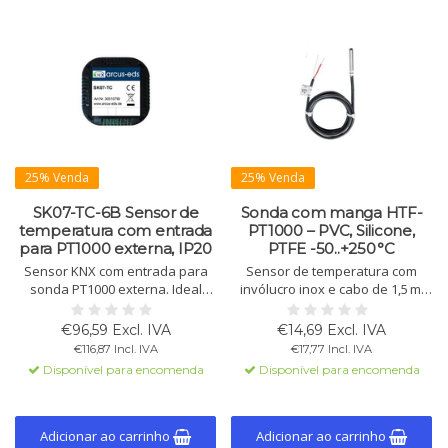
25% Venda
25% Venda
SK07-TC-6B Sensor de
Sonda com manga HTF-
temperatura com entrada
PT1000 – PVC, Silicone,
para PT1000 externa, IP20
PTFE -50..+250 °C
Sensor KNX com entrada para
Sensor de temperatura com
sonda PT1000 externa. Ideal
invólucro inox e cabo de 1,5 m.
para aquecimento,
Disponível em PVC, silicone ou
arrefecimento e ventilação.
PTFE. Faixa de medição
€96,59 Excl. IVA
€14,69 Excl. IVA
Sonda não incluída. IP20, design
-50..+250 °C. Classe IP54/IP65.
€116,87 Incl. IVA
€17,77 Incl. IVA
compacto.
Disponível para encomenda
Disponível para encomenda
Adicionar ao carrinho
Adicionar ao carrinho