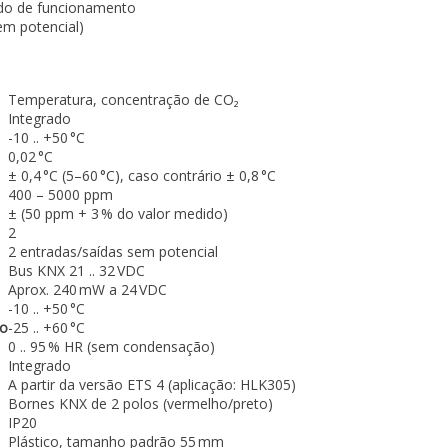
ado de funcionamento
em potencial)
Temperatura, concentração de CO₂
Integrado
-10 .. +50 °C
0,02 °C
± 0,4 °C (5–60 °C), caso contrário ± 0,8 °C
400 – 5000 ppm
± (50 ppm + 3 % do valor medido)
2
2 entradas/saídas sem potencial
Bus KNX 21 .. 32 VDC
Aprox. 240 mW a 24 VDC
-10 .. +50 °C
to
-25 .. +60 °C
0 .. 95 % HR (sem condensação)
Integrado
A partir da versão ETS 4 (aplicação: HLK305)
Bornes KNX de 2 polos (vermelho/preto)
IP20
Plástico, tamanho padrão 55 mm