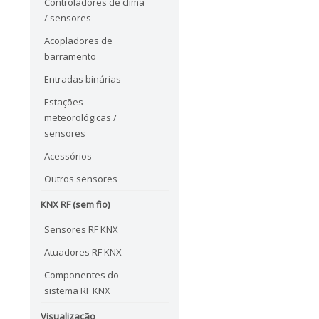
Controladores de clima
/ sensores
Acopladores de
barramento
Entradas binárias
Estações
meteorológicas /
sensores
Acessórios
Outros sensores
KNX RF (sem fio)
Sensores RF KNX
Atuadores RF KNX
Componentes do
sistema RF KNX
Visualização