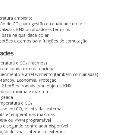
eratura ambiente
ão de CO₂ para gestão da qualidade do ar
 válvulas KNX ou atuadores térmicos
 base na qualidade do ar
e botões externos para funções de comutação
dades
eratura e CO₂ (internos)
com sonda externa opcional
quecimento e arrefecimento (também combinadas)
 Standby, Economia, Proteção
e 2 botões frontais e/ou objetos KNX
aturas mínima e máxima
e geada
emperatura e CO₂
base em CO₂ e entradas externas
nts e temperaturas máximas
–100% ou PWM programável
a e segundo controlador disponível
gação de sinais internos e externos