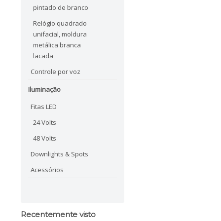
pintado de branco
Relógio quadrado
unifacial, moldura
metálica branca
lacada
Controle por voz
Iluminação
Fitas LED
24 Volts
48 Volts
Downlights & Spots
Acessórios
Recentemente visto