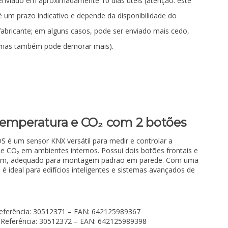
Enviado em aproximadamente 10 dias úteis (atenção: este
é um prazo indicativo e depende da disponibilidade do
fabricante; em alguns casos, pode ser enviado mais cedo,
mas também pode demorar mais).
temperatura e CO₂ com 2 botões
é um sensor KNX versátil para medir e controlar a
e CO₂ em ambientes internos. Possui dois botões frontais e
 mm, adequado para montagem padrão em parede. Com uma
é ideal para edifícios inteligentes e sistemas avançados de
eferência: 30512371 – EAN: 642125989367
Referência: 30512372 – EAN: 642125989398