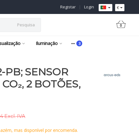
Registar
|
Login
€
Pesquisa
0
isualização
Iluminação
2-PB; SENSOR
 CO₂, 2 BOTÕES,
4 Excl. IVA
azém, mas disponível por encomenda.