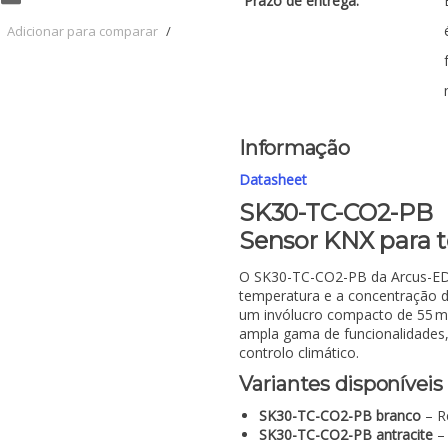
Prazo de entrega:
Adicionar para comparar
/
Informação
Datasheet
SK30-TC-CO2-PB
Sensor KNX para 
O SK30-TC-CO2-PB da Arcus-EDS 
temperatura e a concentração d
um invólucro compacto de 55
ampla gama de funcionalidades, 
controlo climático.
Variantes disponíveis
SK30-TC-CO2-PB branco
– R
SK30-TC-CO2-PB antracite
– 