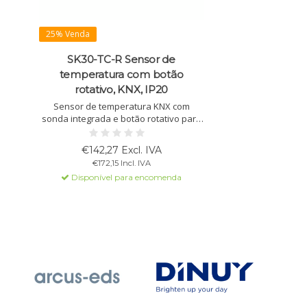
25% Venda
SK30-TC-R Sensor de
temperatura com botão
rotativo, KNX, IP20
Sensor de temperatura KNX com
sonda integrada e botão rotativo para
controlar a temperatura ambiente.
Possui duas E/S binárias, LED de
€142,27 Excl. IVA
estado e funções HVAC para
€172,15 Incl. IVA
aquecimento e arrefecimento.
Disponível para encomenda