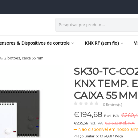
ensores & Dispositivos de controle
KNX RF (sem fio)
V
₂, 2 botões, caixa 55 mm
SK30-TC-CO
KNX TEMP. E
CAIXA 55 MM
0 Review(s)
€
194,68
€260,4
Excl. IVA
€235,56
Incl. IVA
€
315,13 Incl. IVA.
Não disponível em nosso arm
Preço unitário: €194,68 / Peça